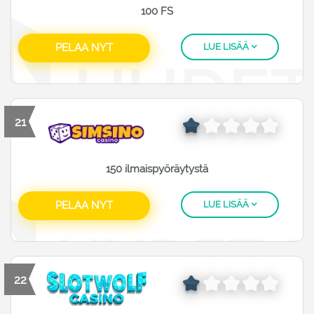
100 FS
PELAA NYT
LUE LISÄÄ
21
150 ilmaispyöräytystä
PELAA NYT
LUE LISÄÄ
22