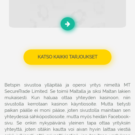
KATSO KAIKKI TARJOUKSET
Betspin sivustoa ylläpitää ja operoi yritys nimeltä MT
SecureTrade Limited. Se toimii Maltalla ja siksi Maltan lakien
mukaisesti. Kun haluaa ottaa yhteyden kasinoon, niin
sivustolla kerrotaan kasinon käyntiosoite. Mutta tietysti
paikan päälle ei moni pääse, joten sivustolla mainitaan sen
yhteydessä sähköpostiosoite, mutta myös heidän Facebook-
sivu. Se onkin nykypäivänä yleinen tapa ottaa yrityksiin
yhteyttä, joten sitäkin kautta voi aivan hyvin laittaa viestiä