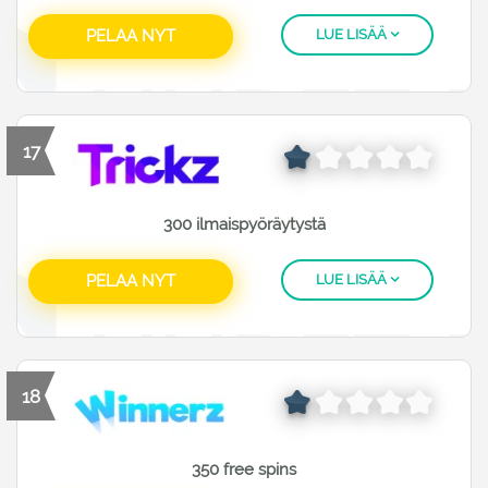
PELAA NYT
LUE LISÄÄ
17
300 ilmaispyöräytystä
PELAA NYT
LUE LISÄÄ
18
350 free spins