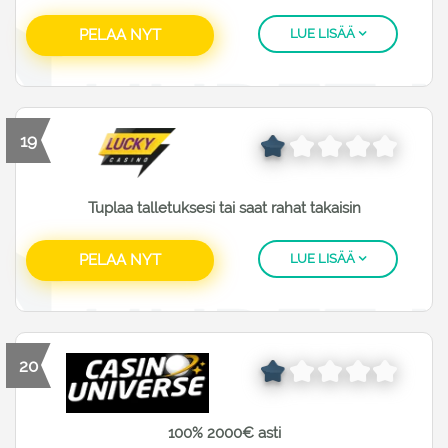
PELAA NYT
LUE LISÄÄ
19
Tuplaa talletuksesi tai saat rahat takaisin
PELAA NYT
LUE LISÄÄ
20
100% 2000€ asti