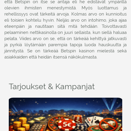
että Betspin on itse se antaja eli he edistävät ympärillä
olevien ihmisten menestymistä. Myös luottamus ja
rehellissyys ovat tärkeitä arvoja. Kolmas arvo on kunnioitus
eli toisien kohtelu hyvin. Neljäs arvo on intohimo, joka ajaa
eteenpäin ja nautitaan siitä mitä tehdään. Toivottavasti
pelaaminen nettikasinolla on juuri sellaista, kun siellä haluaa
pelata. Viides arvo on se, että on tärkeää kehittyä jatkuvasti
ja pyrkiä löytämään parempia tapoja luoda hauskuutta ja
jännitystä. Se on tärkeää Betspin kasinon mielestä sekä
asiakkaiden että heidän itsensä näkökulmasta.
Tarjoukset & Kampanjat