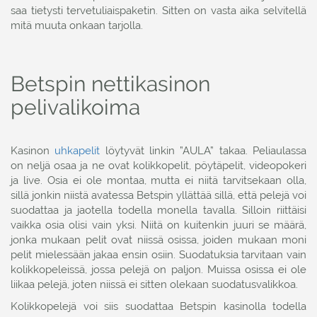
saa tietysti tervetuliaispaketin. Sitten on vasta aika selvitellä
mitä muuta onkaan tarjolla.
Betspin nettikasinon
pelivalikoima
Kasinon
uhkapelit
löytyvät linkin ”AULA” takaa. Peliaulassa
on neljä osaa ja ne ovat kolikkopelit, pöytäpelit, videopokeri
ja live. Osia ei ole montaa, mutta ei niitä tarvitsekaan olla,
sillä jonkin niistä avatessa Betspin yllättää sillä, että pelejä voi
suodattaa ja jaotella todella monella tavalla. Silloin riittäisi
vaikka osia olisi vain yksi. Niitä on kuitenkin juuri se määrä,
jonka mukaan pelit ovat niissä osissa, joiden mukaan moni
pelit mielessään jakaa ensin osiin. Suodatuksia tarvitaan vain
kolikkopeleissä, jossa pelejä on paljon. Muissa osissa ei ole
liikaa pelejä, joten niissä ei sitten olekaan suodatusvalikkoa.
Kolikkopelejä voi siis suodattaa Betspin kasinolla todella