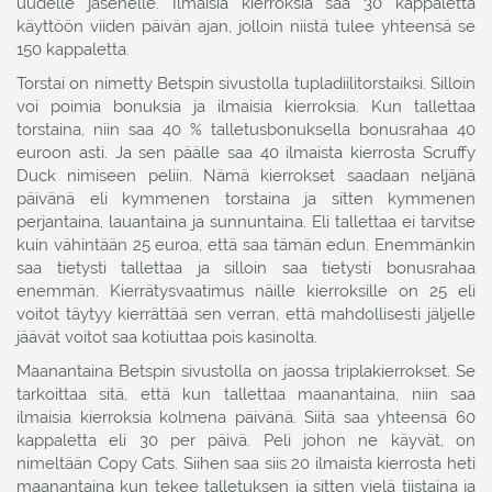
uudelle jäsenelle. Ilmaisia kierroksia saa 30 kappaletta
käyttöön viiden päivän ajan, jolloin niistä tulee yhteensä se
150 kappaletta.
Torstai on nimetty Betspin sivustolla tupladiilitorstaiksi. Silloin
voi poimia bonuksia ja ilmaisia kierroksia. Kun tallettaa
torstaina, niin saa 40 % talletusbonuksella bonusrahaa 40
euroon asti. Ja sen päälle saa 40 ilmaista kierrosta Scruffy
Duck nimiseen peliin. Nämä kierrokset saadaan neljänä
päivänä eli kymmenen torstaina ja sitten kymmenen
perjantaina, lauantaina ja sunnuntaina. Eli tallettaa ei tarvitse
kuin vähintään 25 euroa, että saa tämän edun. Enemmänkin
saa tietysti tallettaa ja silloin saa tietysti bonusrahaa
enemmän. Kierrätysvaatimus näille kierroksille on 25 eli
voitot täytyy kierrättää sen verran, että mahdollisesti jäljelle
jäävät voitot saa kotiuttaa pois kasinolta.
Maanantaina Betspin sivustolla on jaossa triplakierrokset. Se
tarkoittaa sitä, että kun tallettaa maanantaina, niin saa
ilmaisia kierroksia kolmena päivänä. Siitä saa yhteensä 60
kappaletta eli 30 per päivä. Peli johon ne käyvät, on
nimeltään Copy Cats. Siihen saa siis 20 ilmaista kierrosta heti
maanantaina kun tekee talletuksen ja sitten vielä tiistaina ja