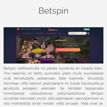
Betspin
Betspin nettikasinolla voi pelata kuudesta eri maasta käsin.
Yksi käännös on tehty suomeksi, joten myös suomalaiset
ovat tervetulleita pelaamaan tälle kasinolle. Sivustolla
kerrotaan, että kasinon päämääränä on tuoda hauskuutta ja
jännitystä pelaajien elämään. Se tehdään tarjoamalla
onnenpelejä vastuullisessa peliympäristössä. Betspin
sivustolla kerrotaan myös, että päämäärän saavuttaminen ei
olisi mahdollista ilman heidän viittä arvoaan. Niitä ovat se,