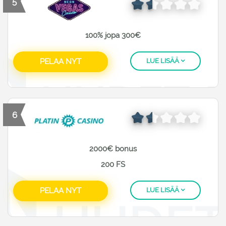
5
100% jopa 300€
PELAA NYT
LUE LISÄÄ
6
2000€ bonus
200 FS
PELAA NYT
LUE LISÄÄ