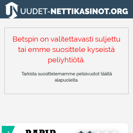
Betspin on valitettavasti suljettu
tai emme suosittele kyseistä
peliyhtiötä.
Tarkista suosittelemamme pelisivustot täältä
alapuolelta.
1