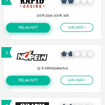
100% jopa 300€ asti
PELAA NYT
LUE LISÄÄ
2
15 % käteispalautus
PELAA NYT
LUE LISÄÄ