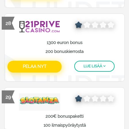
28
1300 euron bonus
200 bonuskierrosta
PELAA NYT
LUE LISÄÄ
29
200€ bonuspaketti
100 ilmaispyöräytystä