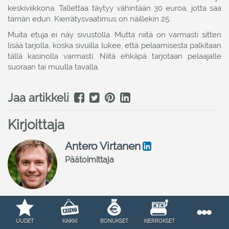
keskiviikkona. Tallettaa täytyy vähintään 30 euroa, jotta saa
tämän edun. Kierrätysvaatimus on näillekin 25.
Muita etuja ei näy sivustolla. Mutta niitä on varmasti sitten
lisää tarjolla, koska sivuilla lukee, että pelaamisesta palkitaan
tällä kasinolla varmasti. Niitä ehkäpä tarjotaan pelaajalle
suoraan tai muulla tavalla.
Jaa artikkeli
Kirjoittaja
Antero Virtanen
Päätoimittaja
Antero on työskennellyt pelialalla jo monen vuoden ajan.
Yliopiston jälkeen hän aloitti pokerin pelaamista ja tämän
ansiota hän sai myös täyspäiväisen työn pelialalla.
UUDET
KAIKKI
BONUKSET
KIERROKSET