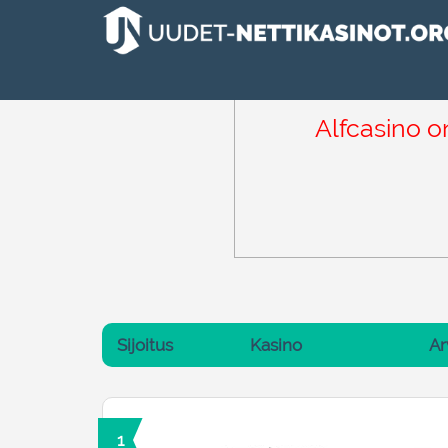
Alfcasino on
Sijoitus
Kasino
Ar
1