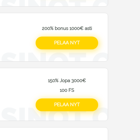
200% bonus 1000€ asti
PELAA NYT
150% Jopa 3000€
100 FS
PELAA NYT