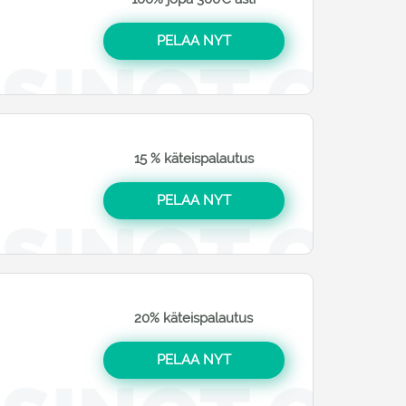
PELAA NYT
15 % käteispalautus
PELAA NYT
20% käteispalautus
PELAA NYT