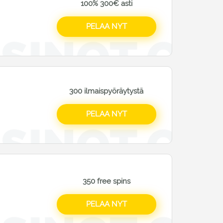
100% 300€ asti
PELAA NYT
300 ilmaispyöräytystä
PELAA NYT
350 free spins
PELAA NYT