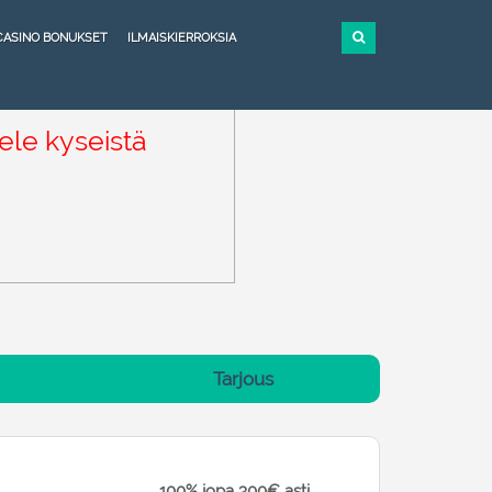
CASINO BONUKSET
ILMAISKIERROKSIA
tele kyseistä
Tarjous
100% jopa 300€ asti