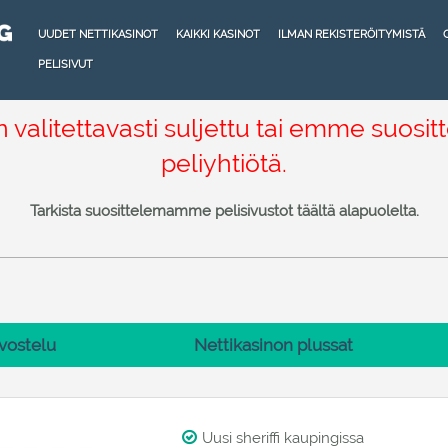
UUDET NETTIKASINOT
KAIKKI KASINOT
ILMAN REKISTERÖITYMISTÄ
PELISIVUT
 valitettavasti suljettu tai emme suosit
peliyhtiötä.
Tarkista suosittelemamme pelisivustot täältä alapuolelta.
vostelu
Nettikasinon plussat
Uusi sheriffi kaupingissa