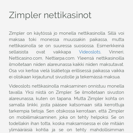
Zimpler nettikasinot
Zimpler on käytössä jo monella nettikasinolla. Sillä voi
maksaa toki monessa muussakin paikassa, mutta
nettikasinolla se on suuressa suosiossa. Esimerkkeinä
sellaisista ovat vaikkapa
Videoslots
, Vinneri,
Netticasino.com, Nettiarpa.com. Yleensä nettikasinoilla
ilmoitetaan niiden alareunassa kaikki niiden maksutavat.
Osa voi kertoa vielä lisätietoja erillisessä paikassa vaikka
ei olisikaan kirjautunut sivustolle ja tekemässä maksua.
Videoslots nettikasinolla maksaminen onnistuu monella
tavalla. Yksi niistä on Zimpler. Se ilmoitetaan sivuston
alareunassa, kuten on tapana. Mutta Zimpler kohta on
samalla linkki, josta pääsee katsomaan siitä kerrottuja
tarkempia tietoja. Sen otsikossa kerrotaan, että Zimpler
on mobiilimaksaminen, joka on tehty helpoksi. Se on
todellakin ihan totta, koska maksamisessa ei ole mitään
ylimääräisiä kohtia ja se on tehty mahdollisimman