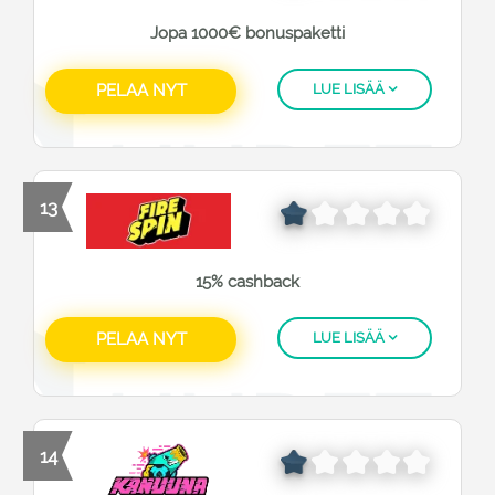
Jopa 1000€ bonuspaketti
PELAA NYT
LUE LISÄÄ
13
15% cashback
PELAA NYT
LUE LISÄÄ
14