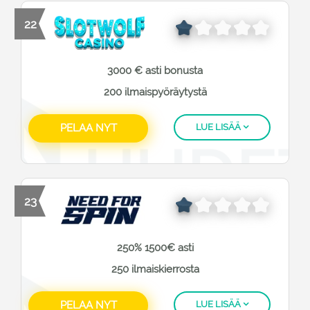
22
3000 € asti bonusta
200 ilmaispyöräytystä
PELAA NYT
LUE LISÄÄ
23
250% 1500€ asti
250 ilmaiskierrosta
PELAA NYT
LUE LISÄÄ