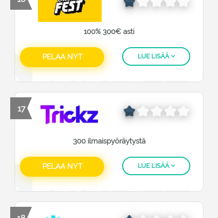
100% 300€ asti
PELAA NYT
LUE LISÄÄ
17
300 ilmaispyöräytystä
PELAA NYT
LUE LISÄÄ
18