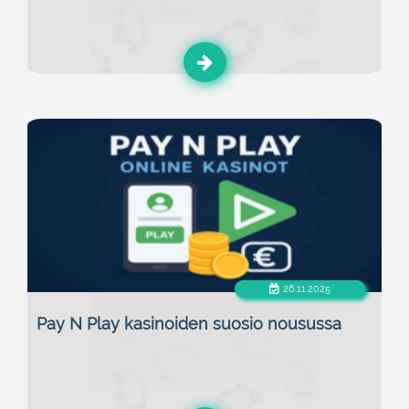
26.11.2025
Pay N Play kasinoiden suosio nousussa