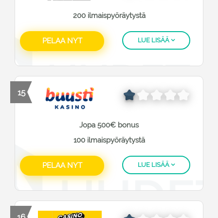
200 ilmaispyöräytystä
PELAA NYT
LUE LISÄÄ
15
Jopa 500€ bonus
100 ilmaispyöräytystä
PELAA NYT
LUE LISÄÄ
16