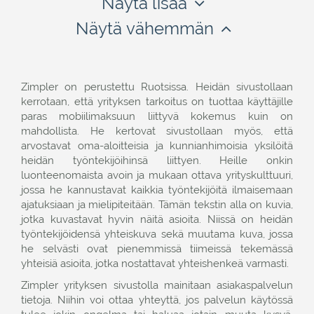
Näytä lisää
Näytä vähemmän
Zimpler on perustettu Ruotsissa. Heidän sivustollaan
kerrotaan, että yrityksen tarkoitus on tuottaa käyttäjille
paras mobiilimaksuun liittyvä kokemus kuin on
mahdollista. He kertovat sivustollaan myös, että
arvostavat oma-aloitteisia ja kunnianhimoisia yksilöitä
heidän työntekijöihinsä liittyen. Heille onkin
luonteenomaista avoin ja mukaan ottava yrityskulttuuri,
jossa he kannustavat kaikkia työntekijöitä ilmaisemaan
ajatuksiaan ja mielipiteitään. Tämän tekstin alla on kuvia,
jotka kuvastavat hyvin näitä asioita. Niissä on heidän
työntekijöidensä yhteiskuva sekä muutama kuva, jossa
he selvästi ovat pienemmissä tiimeissä tekemässä
yhteisiä asioita, jotka nostattavat yhteishenkeä varmasti.
Zimpler yrityksen sivustolla mainitaan asiakaspalvelun
tietoja. Niihin voi ottaa yhteyttä, jos palvelun käytössä