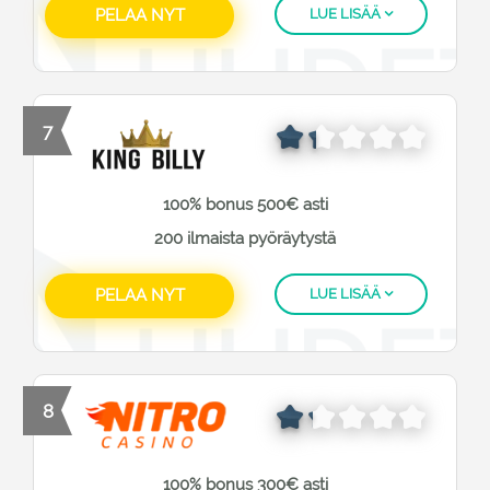
PELAA NYT
LUE LISÄÄ
7
100% bonus 500€ asti
200 ilmaista pyöräytystä
PELAA NYT
LUE LISÄÄ
8
100% bonus 300€ asti