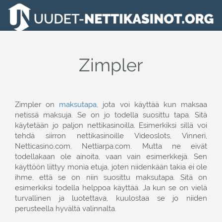
Zimpler
Zimpler on
maksutapa
, jota voi käyttää kun maksaa
netissä maksuja. Se on jo todella suosittu tapa. Sitä
käytetään jo paljon nettikasinoilla. Esimerkiksi sillä voi
tehdä siirron nettikasinoille Videoslots, Vinneri,
Netticasino.com, Nettiarpa.com. Mutta ne eivät
todellakaan ole ainoita, vaan vain esimerkkejä. Sen
käyttöön liittyy monia etuja, joten niidenkään takia ei ole
ihme, että se on niin suosittu maksutapa. Sitä on
esimerkiksi todella helppoa käyttää. Ja kun se on vielä
turvallinen ja luotettava, kuulostaa se jo niiden
perusteella hyvältä valinnalta.