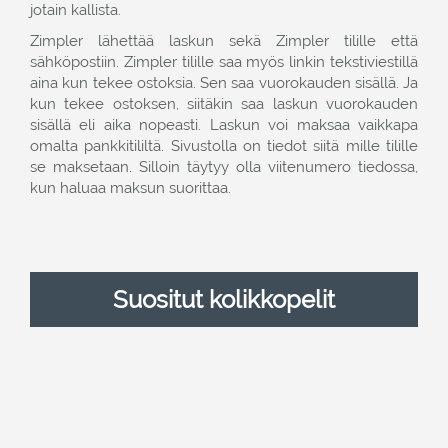
jotain kallista.
Zimpler lähettää laskun sekä Zimpler tilille että
sähköpostiin. Zimpler tilille saa myös linkin tekstiviestillä
aina kun tekee ostoksia. Sen saa vuorokauden sisällä. Ja
kun tekee ostoksen, siitäkin saa laskun vuorokauden
sisällä eli aika nopeasti. Laskun voi maksaa vaikkapa
omalta pankkitililtä. Sivustolla on tiedot siitä mille tilille
se maksetaan. Silloin täytyy olla viitenumero tiedossa,
kun haluaa maksun suorittaa.
Suositut kolikkopelit