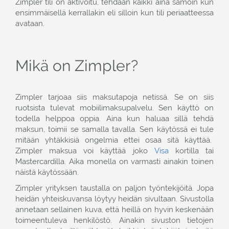
Zimpler tili on aktivoitu, tehdään kaikki aina samoin kun
ensimmäisellä kerrallakin eli silloin kun tili periaatteessa
avataan.
Mikä on Zimpler?
Zimpler tarjoaa siis maksutapoja netissä. Se on siis
ruotsista tulevat mobiilimaksupalvelu. Sen käyttö on
todella helppoa oppia. Aina kun haluaa sillä tehdä
maksun, toimii se samalla tavalla. Sen käytössä ei tule
mitään yhtäkkisiä ongelmia ettei osaa sitä käyttää.
Zimpler maksua voi käyttää joko
Visa
kortilla tai
Mastercardilla. Aika monella on varmasti ainakin toinen
näistä käytössään.
Zimpler yrityksen taustalla on paljon työntekijöitä. Jopa
heidän yhteiskuvansa löytyy heidän sivultaan. Sivustolla
annetaan sellainen kuva, että heillä on hyvin keskenään
toimeentuleva henkilöstö. Ainakin sivuston tietojen