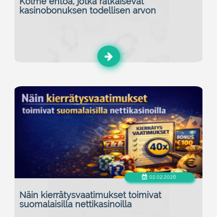
Kolme ehtoa, jotka ratkaisevat
kasinobonuksen todellisen arvon
02.02.2026
Näin kierrätysvaatimukset toimivat
suomalaisilla nettikasinoilla