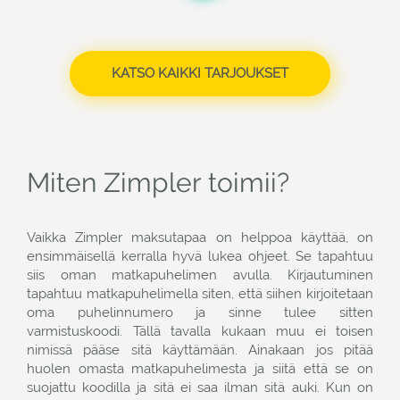
KATSO KAIKKI TARJOUKSET
Miten Zimpler toimii?
Vaikka Zimpler maksutapaa on helppoa käyttää, on
ensimmäisellä kerralla hyvä lukea ohjeet. Se tapahtuu
siis oman matkapuhelimen avulla. Kirjautuminen
tapahtuu matkapuhelimella siten, että siihen kirjoitetaan
oma puhelinnumero ja sinne tulee sitten
varmistuskoodi. Tällä tavalla kukaan muu ei toisen
nimissä pääse sitä käyttämään. Ainakaan jos pitää
huolen omasta matkapuhelimesta ja siitä että se on
suojattu koodilla ja sitä ei saa ilman sitä auki. Kun on