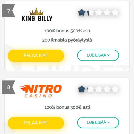
7
100% bonus 500€ asti
200 ilmaista pyöräytystä
PELAA NYT
LUE LISÄÄ
8
100% bonus 300€ asti
PELAA NYT
LUE LISÄÄ