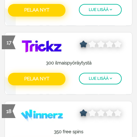
PELAA NYT
LUE LISÄÄ
17
300 ilmaispyöräytystä
PELAA NYT
LUE LISÄÄ
18
350 free spins