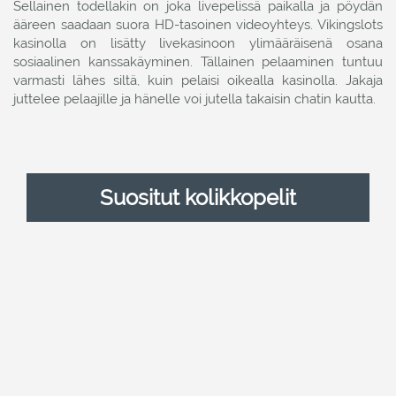
Sellainen todellakin on joka livepelissä paikalla ja pöydän
ääreen saadaan suora HD-tasoinen videoyhteys. Vikingslots
kasinolla on lisätty livekasinoon ylimääräisenä osana
sosiaalinen kanssakäyminen. Tällainen pelaaminen tuntuu
varmasti lähes siltä, kuin pelaisi oikealla kasinolla. Jakaja
juttelee pelaajille ja hänelle voi jutella takaisin chatin kautta.
Suositut kolikkopelit