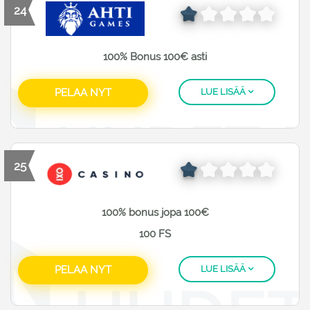
24
100% Bonus 100€ asti
PELAA NYT
LUE LISÄÄ
25
100% bonus jopa 100€
100 FS
PELAA NYT
LUE LISÄÄ