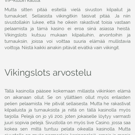
VIP-klubin kautta.
Mutta sitten pitää esitellä vielä sivuston kilpailut ja
turnaukset. Sellaisista viikingitkin taisivat pitää. Ja niin
sivustollakin lukee, että he oikein rakastivat toisia vastaan
pelaamista ja tämä kasino ei eroa siinä asiassa heistä.
Vikingslots kutsuu mukaan kilpailuihin, arvontoihin ja
turnauksiin, joissa voi voittaa suuria elämää mullistavia
voittoja. Niistä kaikki ainakin pitävät eivätkä vain viikingit.
Vikingslots arvostelu
Tällä kasinolla pääsee kokemaan millaista viikinkien elämä
on aikanaan ollut. Se on yllättäen ollut myös erilaisten
pelien pelaamista. He pitivät sellaisesta. Mutta he rakastivat
kilpailuista ja turnauksista ja niitä on tällä kasinolla myös
tarjolla. Pelejä on jo yli 200, joten jokaiselle löytyy varmasti
juuri sopivia pelejä. Sivustolla on myös live Casino, jossa saa
kokea sen miltä tuntuu pelata oikealla kasinolla. Mutta