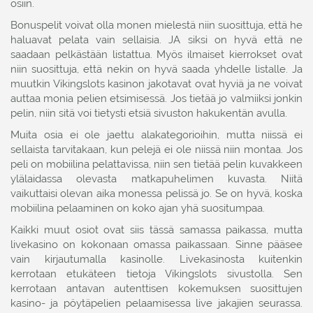
osiin.
Bonuspelit voivat olla monen mielestä niin suosittuja, että he
haluavat pelata vain sellaisia. JA siksi on hyvä että ne
saadaan pelkästään listattua. Myös ilmaiset kierrokset ovat
niin suosittuja, että nekin on hyvä saada yhdelle listalle. Ja
muutkin Vikingslots kasinon jakotavat ovat hyviä ja ne voivat
auttaa monia pelien etsimisessä. Jos tietää jo valmiiksi jonkin
pelin, niin sitä voi tietysti etsiä sivuston hakukentän avulla.
Muita osia ei ole jaettu alakategorioihin, mutta niissä ei
sellaista tarvitakaan, kun pelejä ei ole niissä niin montaa. Jos
peli on mobiilina pelattavissa, niin sen tietää pelin kuvakkeen
ylälaidassa olevasta matkapuhelimen kuvasta. Niitä
vaikuttaisi olevan aika monessa pelissä jo. Se on hyvä, koska
mobiilina pelaaminen on koko ajan yhä suositumpaa.
Kaikki muut osiot ovat siis tässä samassa paikassa, mutta
livekasino on kokonaan omassa paikassaan. Sinne pääsee
vain kirjautumalla kasinolle. Livekasinosta kuitenkin
kerrotaan etukäteen tietoja Vikingslots sivustolla. Sen
kerrotaan antavan autenttisen kokemuksen suosittujen
kasino- ja pöytäpelien pelaamisessa live jakajien seurassa.