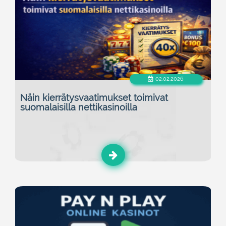
02.02.2026
Näin kierrätysvaatimukset toimivat
suomalaisilla nettikasinoilla