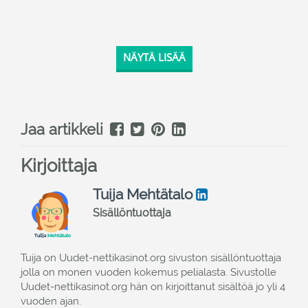
NÄYTÄ LISÄÄ
Jaa artikkeli
Kirjoittaja
Tuija Mehtätalo
Sisällöntuottaja
Tuija on Uudet-nettikasinot.org sivuston sisällöntuottaja
jolla on monen vuoden kokemus pelialasta. Sivustolle
Uudet-nettikasinot.org hän on kirjoittanut sisältöä jo yli 4
vuoden ajan.