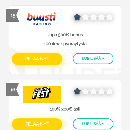
15
Jopa 500€ bonus
100 ilmaispyöräytystä
PELAA NYT
LUE LISÄÄ
16
100% 300€ asti
PELAA NYT
LUE LISÄÄ