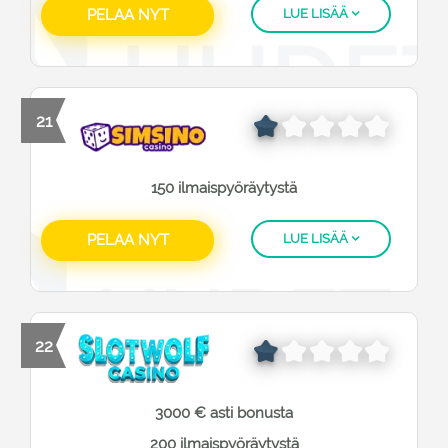
PELAA NYT
LUE LISÄÄ
21
150 ilmaispyöräytystä
PELAA NYT
LUE LISÄÄ
22
3000 € asti bonusta
200 ilmaispyöräytystä