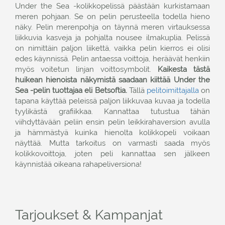
Under the Sea -kolikkopelissä päästään kurkistamaan
meren pohjaan. Se on pelin perusteella todella hieno
näky. Pelin merenpohja on täynnä meren virtauksessa
liikkuvia kasveja ja pohjalta nousee ilmakuplia. Pelissä
on nimittäin paljon liikettä, vaikka pelin kierros ei olisi
edes käynnissä. Pelin antaessa voittoja, heräävät henkiin
myös voitetun linjan voittosymbolit.
Kaikesta tästä
huikean hienoista näkymistä saadaan kiittää Under the
Sea -pelin tuottajaa eli Betsoftia.
Tällä
pelitoimittajalla
on
tapana käyttää peleissä paljon liikkuvaa kuvaa ja todella
tyylikästä grafiikkaa. Kannattaa tutustua tähän
viihdyttävään peliin ensin pelin leikkirahaversion avulla
ja hämmästyä kuinka hienolta kolikkopeli voikaan
näyttää. Mutta tarkoitus on varmasti saada myös
kolikkovoittoja, joten peli kannattaa sen jälkeen
käynnistää oikeana rahapeliversiona!
Tarjoukset & Kampanjat