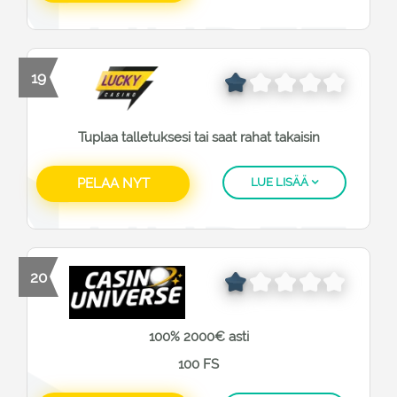
19
Tuplaa talletuksesi tai saat rahat takaisin
PELAA NYT
LUE LISÄÄ
20
100% 2000€ asti
100 FS