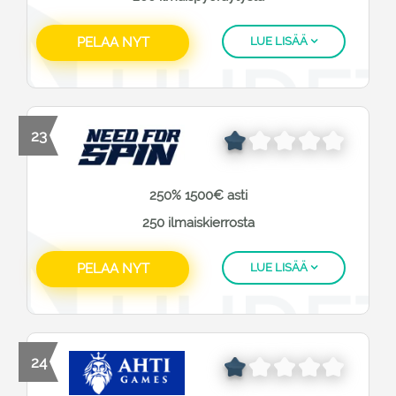
PELAA NYT
LUE LISÄÄ
23
250% 1500€ asti
250 ilmaiskierrosta
PELAA NYT
LUE LISÄÄ
24