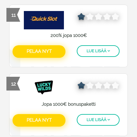
11
200% jopa 1000€
PELAA NYT
LUE LISÄÄ
12
Jopa 1000€ bonuspaketti
PELAA NYT
LUE LISÄÄ