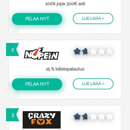
100% jopa 300€ asti
PELAA NYT
LUE LISÄÄ
2
15 % käteispalautus
PELAA NYT
LUE LISÄÄ
3