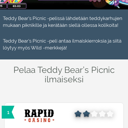
Teddy Bear's Picnic -pelissä lähdetään teddykarhujen
mukaan piknikille ja kerätään siellä ollessa kolikoita!
Teddy Bear's Picnic -peli antaa ilmaiskierroksia ja siitä
löytyy myös Wild -merkkejä!
Pelaa Teddy Bear’s Picnic
ilmaiseksi
1