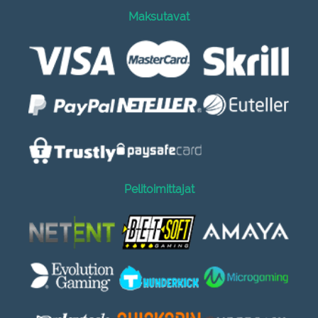
Maksutavat
Pelitoimittajat