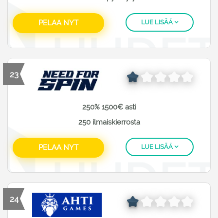
PELAA NYT
LUE LISÄÄ
23
250% 1500€ asti
250 ilmaiskierrosta
PELAA NYT
LUE LISÄÄ
24