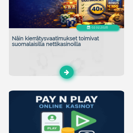
02.02.2026
Näin kierrätysvaatimukset toimivat
suomalaisilla nettikasinoilla