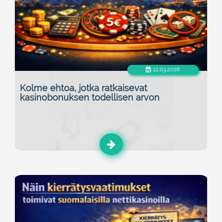
12.03.2026
Kolme ehtoa, jotka ratkaisevat
kasinobonuksen todellisen arvon