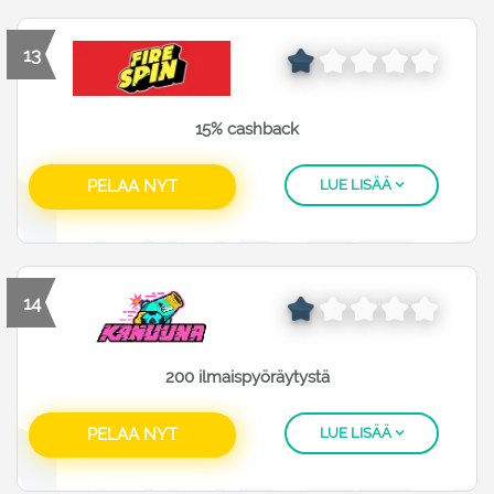
13
15% cashback
PELAA NYT
LUE LISÄÄ
14
200 ilmaispyöräytystä
PELAA NYT
LUE LISÄÄ