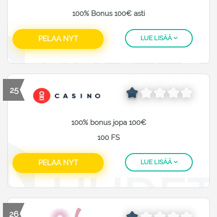
100% Bonus 100€ asti
PELAA NYT
LUE LISÄÄ
25
100% bonus jopa 100€
100 FS
PELAA NYT
LUE LISÄÄ
26