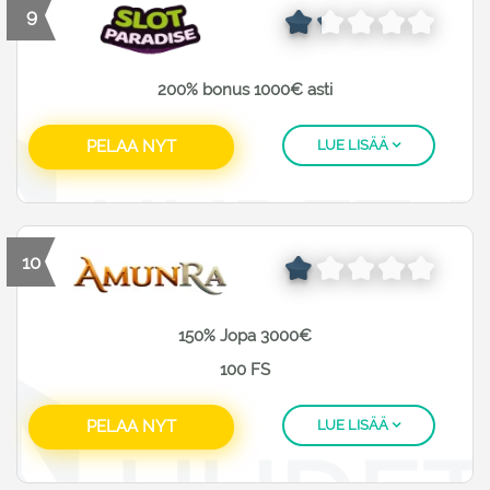
9
200% bonus 1000€ asti
PELAA NYT
LUE LISÄÄ
10
150% Jopa 3000€
100 FS
PELAA NYT
LUE LISÄÄ