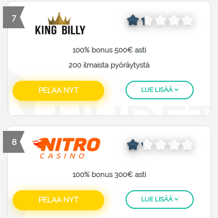
7
100% bonus 500€ asti
200 ilmaista pyöräytystä
PELAA NYT
LUE LISÄÄ
8
100% bonus 300€ asti
PELAA NYT
LUE LISÄÄ