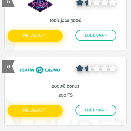
5
100% jopa 300€
PELAA NYT
LUE LISÄÄ
6
2000€ bonus
200 FS
PELAA NYT
LUE LISÄÄ