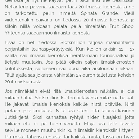
kierrosta ja nyt ne käyvät peliin Jack and the Beanstalk.
Neljäntenä päivänä saadaan taas 20 ilmaista kierrosta ja ne
on tarkoitettu peliin nimeltä Spinata Grande. Vielä
viidentenäkin päivänä on tiedossa 20 ilmaista kierrosta ja
silloin niillä voidaan pelata peliä nimeltään Fruit Shop.
Yhteensä saadaan 100 ilmaista kierrosta.
Lisää on heti tiedossa. Slotsmillion tarjoaa maanantaista
perjantaihin lounaspyöräytyksiä. Kun klo on arkisin 11 – 13
välillä, saa ilmaisia kierroksia herättämään lounasnälkää ja
tietysti muutakin. Jos pitää oikein paljon ilmaiskierrosten
kulutuksesta, sellaiseen saa apua aika arkilounaan aikaan.
Tällä ajalla saa jokaista vähintään 25 euron talletusta kohden
20 ilmaiskierrosta.
Jos nämäkään eivät riitä ilmaiskierrosten nälkään, ei ole
mitään hätää. Slotsmillion kertoo tietävänsä mitä sinä haluat.
He jakavat ilmaisia kierroksia kaikille niistä pitäville. Niitä
jaetaan joka kuukausi. Niitä saa siten, että seuraa kasinon
uutiskirjeitä. Siksi kannattaa ryhtyä niiden tilaajaksi, jotta
mikään etu ei jää huomaamatta. Etuja saa tällä tavalla
selville moneen muuhunkin kuin ilmaisiin kierroksiin liittyen.
Piti mistä tahansa eduista tai kaikista niistä, tässä on hyvä