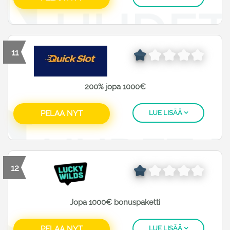
11
200% jopa 1000€
PELAA NYT
LUE LISÄÄ
12
Jopa 1000€ bonuspaketti
PELAA NYT
LUE LISÄÄ