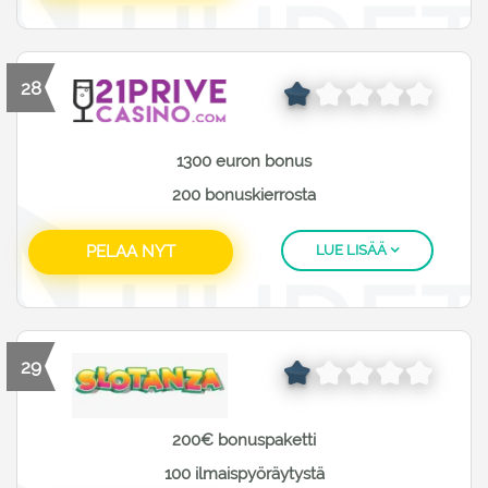
28
1300 euron bonus
200 bonuskierrosta
PELAA NYT
LUE LISÄÄ
29
200€ bonuspaketti
100 ilmaispyöräytystä