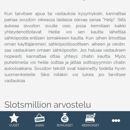
Kun tarvitsee apua tai vastauksia kysymyksiin, kannattaa
painaa sivuston oikeassa laidassa olevaa sanaa ”Help”. Siitä
aukeaa sivuston sivulle osio, jossa kerrotaan kaikki
yhteydenottotavat. Heille voi sen kautta lähettää
sähköpostia erillisen lomakkeen kautta. Kun siihen ilmoittaa
oman käyttäjänimen, sähköpostiosoitteen, aiheen ja viestin,
saa vastauksen omaan sähköpostiin. Jos haluaa vastauksen
nopeasti, kannattaa ottaa yhteys chatin kautta. Myös
puhelimella voi heille soittaa ja jättää soittopyynnön chatin
aukioloaikana. Sivuston tekstit ovat käännetty todella hyvin
suomenkielelle. Siksi niitäkin voi lukea, jos tarvitsee
vastauksia.
Slotsmillion arvostelu
Slotsmillion pitää huolen siitä, että pelaajilla on
UUDET
KAIKKI
BONUKSET
KIERROKSET
mahdollisimman hyvä olla tällä nettikasinolla.
Sen he