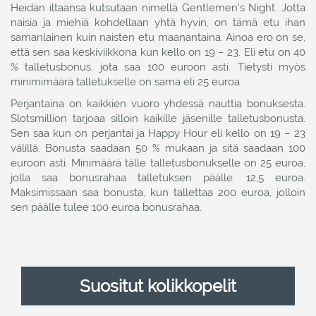
Heidän iltaansa kutsutaan nimellä Gentlemen’s Night. Jotta
naisia ja miehiä kohdellaan yhtä hyvin, on tämä etu ihan
samanlainen kuin naisten etu maanantaina. Ainoa ero on se,
että sen saa keskiviikkona kun kello on 19 – 23. Eli etu on 40
% talletusbonus, jota saa 100 euroon asti. Tietysti myös
minimimäärä talletukselle on sama eli 25 euroa.
Perjantaina on kaikkien vuoro yhdessä nauttia bonuksesta.
Slotsmillion tarjoaa silloin kaikille jäsenille talletusbonusta.
Sen saa kun on perjantai ja Happy Hour eli kello on 19 – 23
välillä. Bonusta saadaan 50 % mukaan ja sitä saadaan 100
euroon asti. Minimäärä tälle talletusbonukselle on 25 euroa,
jolla saa bonusrahaa talletuksen päälle. 12,5 euroa.
Maksimissaan saa bonusta, kun tallettaa 200 euroa, jolloin
sen päälle tulee 100 euroa bonusrahaa.
Suositut kolikkopelit