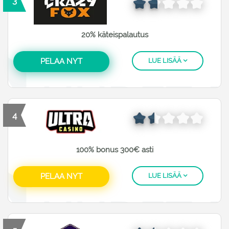
3
20% käteispalautus
PELAA NYT
LUE LISÄÄ
4
100% bonus 300€ asti
PELAA NYT
LUE LISÄÄ