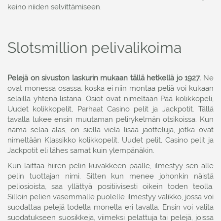
keino niiden selvittämiseen.
Slotsmillion pelivalikoima
Pelejä on sivuston laskurin mukaan tällä hetkellä jo 1927.
Ne
ovat monessa osassa, koska ei niin montaa peliä voi kukaan
selailla yhtenä listana. Osiot ovat nimeltään Pää kolikkopeli,
Uudet kolikkopelit, Parhaat Casino pelit ja Jackpotit. Tällä
tavalla lukee ensin muutaman pelirykelmän otsikoissa. Kun
nämä selaa alas, on siellä vielä lisää jaotteluja, jotka ovat
nimeltään Klassikko kolikkopelit, Uudet pelit, Casino pelit ja
Jackpotit eli lähes samat kuin ylempänäkin.
Kun laittaa hiiren pelin kuvakkeen päälle, ilmestyy sen alle
pelin tuottajan nimi. Sitten kun menee johonkin näistä
peliosioista, saa yllättyä positiivisesti oikein toden teolla.
Silloin pelien vasemmalle puolelle ilmestyy valikko, jossa voi
suodattaa pelejä todella monella eri tavalla. Ensin voi valita
suodatukseen suosikkeja, viimeksi pelattuja tai pelejä, joissa