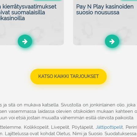
 kierrätysvaatimukset
Pay N Play kasinoiden
ivat suomalaisilla
suosio nousussa
ikasinoilla
KATSO KAIKKI TARJOUKSET
 ja sitä on mukava katsella. Sivustolla on jonkinlainen olio, joka 
tu sen vasemmassa laidassa olevien otsikoiden mukaan kahteen o
un voi etsiä jostain muualta vähemmän esillä olevista paikoista.
telemme, Kolikkopelit, Livepelit, Pöytäpelit,
Jättipottipelit
, Peri
Lajittelussa ovat kohdat Oletus, Nimi ja Suosio. Suodatuksessa ov