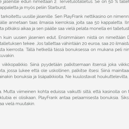
le jäsenille edun nimeltään 2. Tervetulotalletus. Se on 50 % tal
kappaletta ja myös peliin Starburst.
rkoitettu uusille jäsenille. Sen PlayFrank nettikasino on nimenn
le annetaan taas ilmaisia kierroksia, joita saa 50 kappaletta. Ilm
ta pitkäksi aikaa ja sen päälle saa vielä pelata monella eri talletu
n kuin uusien jäsenien edut. Ensimmäisen niistä on nimeltään D
lletuksen tekee. Jos tallettaa vähintään 20 euroa, saa 20 ilmaista 
ista kierrosta. Tällä hetkellä tässä bonuksessa on mukana peli ni
kuvakin.
 viikkopalkkio. Siinä pyydetään palkitsemaan itsensä joka viik
 jossa lukee että ole uskollinen, palkitse itsesi. Siinä mainitaa
akin bonuksia ja lisäpalkkioita. Ne kuulostavat houkuttelevilta
a. Mutta viimeinen kohta eduissa vaikutti siltä, että kasinolla on 
se klubia ei olisikaan, PlayFrank antaa pelaamisesta bonuksia. Si
saa vielä muutakin.