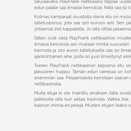
Seuraavaksi PlayFrank nettikasino tarjoaa uusil
edun päälle saa ilmaisia kierroksia. Niitä saa 50 
Kolmas kampanjat sivustolla oleva etu on myös ta
talletusbonus, jota saa 100 euroon asti. Sen pääl
yhteensä 200 kappaletta. Jo siitä riittää pelaamis
Sitten ovat vielä PlayFrank nettikasinon muide
ilmaisia kierroksia sen mukaan minkä suuruisen ta
kierrosta ja 100 euron talletuksella saa 50 ilma
ajankohtainen aihe, josta on juuri ilmestynyt elo
Toinen PlayFrank nettikasinon tarjoama etu on
jäävuoren huippu. Tämän edun vieressä on kohta,
enemmän saa. Pelaamisesta kerrotaan saavan ain
nettikasinolla.
Muita etuja ei ole mainittu ainakaan tällä sivull
palkkioita siitä kun pelaa kasinolla. Vaikka it
kasinon monia eri pelejä. Muiden etujen lisäksi 