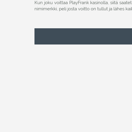
Kun joku voittaa PlayFrank kasinolla, siitä saate
nimimerkki, peli josta voitto on tullut ja lähes ka