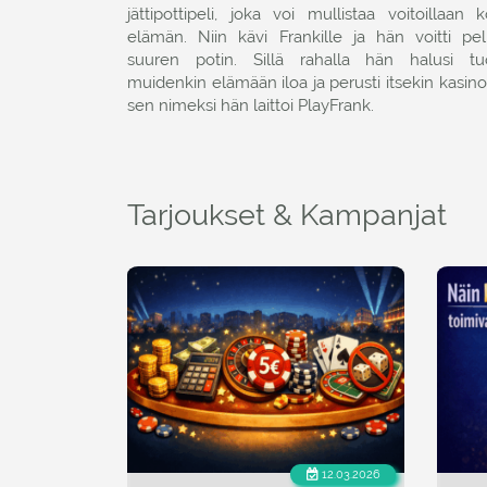
jättipottipeli, joka voi mullistaa voitoillaan 
elämän. Niin kävi Frankille ja hän voitti pel
suuren potin. Sillä rahalla hän halusi tu
muidenkin elämään iloa ja perusti itsekin kasino
sen nimeksi hän laittoi PlayFrank.
Tarjoukset & Kampanjat
12.03.2026