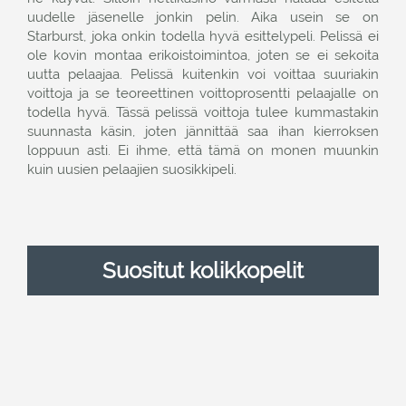
uudelle jäsenelle jonkin pelin. Aika usein se on
Starburst, joka onkin todella hyvä esittelypeli. Pelissä ei
ole kovin montaa erikoistoimintoa, joten se ei sekoita
uutta pelaajaa. Pelissä kuitenkin voi voittaa suuriakin
voittoja ja se teoreettinen voittoprosentti pelaajalle on
todella hyvä. Tässä pelissä voittoja tulee kummastakin
suunnasta käsin, joten jännittää saa ihan kierroksen
loppuun asti. Ei ihme, että tämä on monen muunkin
kuin uusien pelaajien suosikkipeli.
Suositut kolikkopelit