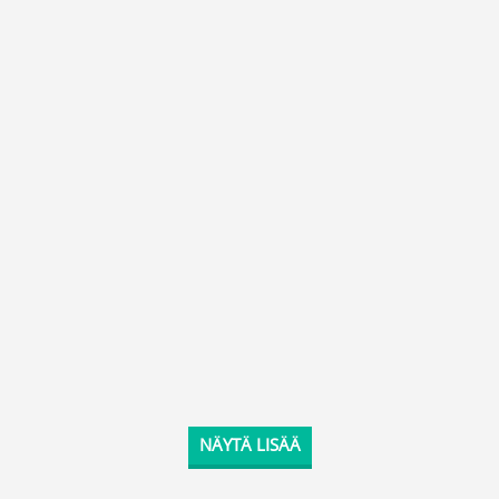
NÄYTÄ LISÄÄ