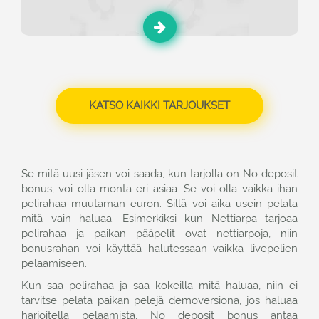
KATSO KAIKKI TARJOUKSET
Se mitä uusi jäsen voi saada, kun tarjolla on No deposit
bonus, voi olla monta eri asiaa. Se voi olla vaikka ihan
pelirahaa muutaman euron. Sillä voi aika usein pelata
mitä vain haluaa. Esimerkiksi kun Nettiarpa tarjoaa
pelirahaa ja paikan pääpelit ovat nettiarpoja, niin
bonusrahan voi käyttää halutessaan vaikka livepelien
pelaamiseen.
Kun saa pelirahaa ja saa kokeilla mitä haluaa, niin ei
tarvitse pelata paikan pelejä demoversiona, jos haluaa
harjoitella pelaamista. No deposit bonus antaa