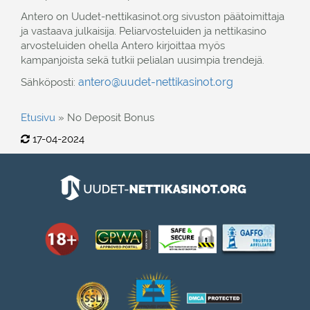
Antero on Uudet-nettikasinot.org sivuston päätoimittaja
ja vastaava julkaisija. Peliarvosteluiden ja nettikasino
arvosteluiden ohella Antero kirjoittaa myös
kampanjoista sekä tutkii pelialan uusimpia trendejä.
antero@uudet-nettikasinot.org
Sähköposti:
Etusivu
»
No Deposit Bonus
17-04-2024