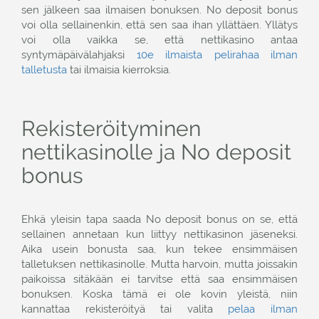
sen jälkeen saa ilmaisen bonuksen. No deposit bonus
voi olla sellainenkin, että sen saa ihan yllättäen. Yllätys
voi olla vaikka se, että nettikasino antaa
syntymäpäivälahjaksi
10e ilmaista pelirahaa ilman
talletusta
tai ilmaisia kierroksia.
Rekisteröityminen
nettikasinolle ja No deposit
bonus
Ehkä yleisin tapa saada No deposit bonus on se, että
sellainen annetaan kun liittyy nettikasinon jäseneksi.
Aika usein bonusta saa, kun tekee ensimmäisen
talletuksen nettikasinolle. Mutta harvoin, mutta joissakin
paikoissa sitäkään ei tarvitse että saa ensimmäisen
bonuksen. Koska tämä ei ole kovin yleistä, niin
kannattaa rekisteröityä tai valita
pelaa ilman