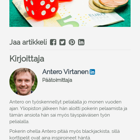
Jaa artikkeli
Kirjoittaja
Antero Virtanen
Päätoimittaja
Antero on työskennellyt pelialalla jo monen vuoden
ajan. Yliopiston jälkeen hän aloitti pokerin pelaamista ja
tämän ansiota hän sai myös täyspäiväisen työn
pelialalla.
Pokerin ohella Antero pitää myös blackjackista, sillä
korttipelit ovat aina inspiroineet häntä.