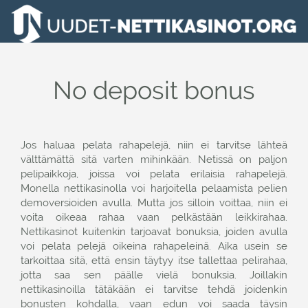
No deposit bonus
Jos haluaa pelata rahapelejä, niin ei tarvitse lähteä
välttämättä sitä varten mihinkään. Netissä on paljon
pelipaikkoja, joissa voi pelata erilaisia rahapelejä.
Monella nettikasinolla voi harjoitella pelaamista pelien
demoversioiden avulla. Mutta jos silloin voittaa, niin ei
voita oikeaa rahaa vaan pelkästään leikkirahaa.
Nettikasinot kuitenkin tarjoavat bonuksia, joiden avulla
voi pelata pelejä oikeina rahapeleinä. Aika usein se
tarkoittaa sitä, että ensin täytyy itse tallettaa pelirahaa,
jotta saa sen päälle vielä bonuksia. Joillakin
nettikasinoilla tätäkään ei tarvitse tehdä joidenkin
bonusten kohdalla, vaan edun voi saada täysin