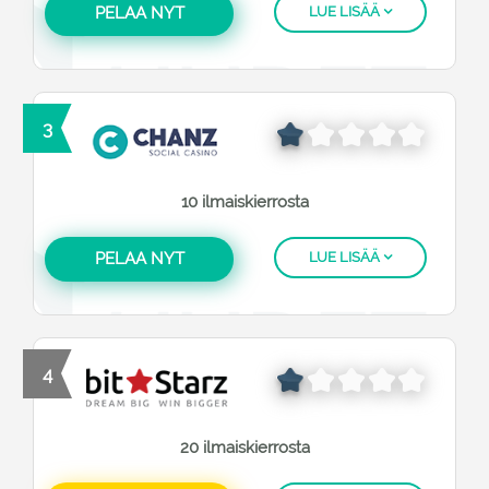
PELAA NYT
LUE LISÄÄ
3
10 ilmaiskierrosta
PELAA NYT
LUE LISÄÄ
4
20 ilmaiskierrosta