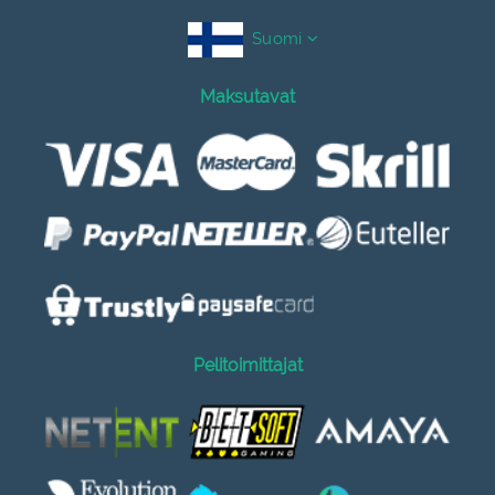
Suomi
Maksutavat
Pelitoimittajat