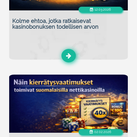
12.03.2026
Kolme ehtoa, jotka ratkaisevat
kasinobonuksen todellisen arvon
02.02.2026