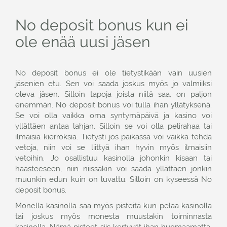
No deposit bonus kun ei
ole enää uusi jäsen
No deposit bonus ei ole tietystikään vain uusien
jäsenien etu. Sen voi saada joskus myös jo valmiiksi
oleva jäsen. Silloin tapoja joista niitä saa, on paljon
enemmän. No deposit bonus voi tulla ihan yllätyksenä.
Se voi olla vaikka oma syntymäpäivä ja kasino voi
yllättäen antaa lahjan. Silloin se voi olla pelirahaa tai
ilmaisia kierroksia. Tietysti jos paikassa voi vaikka tehdä
vetoja, niin voi se liittyä ihan hyvin myös ilmaisiin
vetoihin. Jo osallistuu kasinolla johonkin kisaan tai
haasteeseen, niin niissäkin voi saada yllättäen jonkin
muunkin edun kuin on luvattu. Silloin on kyseessä No
deposit bonus.
Monella kasinolla saa myös pisteitä kun pelaa kasinolla
tai joskus myös monesta muustakin toiminnasta
kasinolla. Nämä pisteet siis kertyvät ihan huomaamatta.