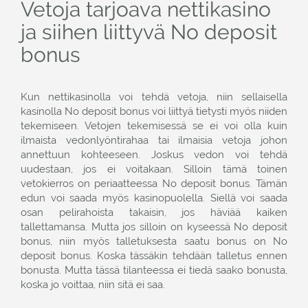
Vetoja tarjoava nettikasino
ja siihen liittyvä No deposit
bonus
Kun nettikasinolla voi tehdä vetoja, niin sellaisella
kasinolla No deposit bonus voi liittyä tietysti myös niiden
tekemiseen. Vetojen tekemisessä se ei voi olla kuin
ilmaista vedonlyöntirahaa tai ilmaisia vetoja johon
annettuun kohteeseen. Joskus vedon voi tehdä
uudestaan, jos ei voitakaan. Silloin tämä toinen
vetokierros on periaatteessa No deposit bonus. Tämän
edun voi saada myös kasinopuolella. Siellä voi saada
osan pelirahoista takaisin, jos häviää kaiken
tallettamansa. Mutta jos silloin on kyseessä No deposit
bonus, niin myös talletuksesta saatu bonus on No
deposit bonus. Koska tässäkin tehdään talletus ennen
bonusta. Mutta tässä tilanteessa ei tiedä saako bonusta,
koska jo voittaa, niin sitä ei saa.