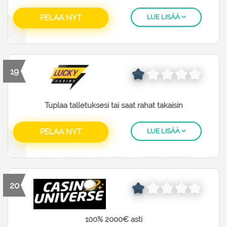
PELAA NYT
LUE LISÄÄ
19
Tuplaa talletuksesi tai saat rahat takaisin
PELAA NYT
LUE LISÄÄ
20
100% 2000€ asti