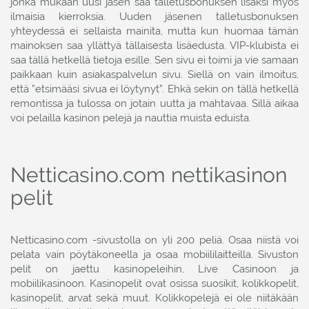
jonka mukaan uusi jäsen saa talletusbonuksen lisäksi myös
ilmaisia kierroksia. Uuden jäsenen talletusbonuksen
yhteydessä ei sellaista mainita, mutta kun huomaa tämän
mainoksen saa yllättyä tällaisesta lisäedusta. VIP-klubista ei
saa tällä hetkellä tietoja esille. Sen sivu ei toimi ja vie samaan
paikkaan kuin asiakaspalvelun sivu. Siellä on vain ilmoitus,
että ”etsimääsi sivua ei löytynyt”. Ehkä sekin on tällä hetkellä
remontissa ja tulossa on jotain uutta ja mahtavaa. Sillä aikaa
voi pelailla kasinon pelejä ja nauttia muista eduista.
Netticasino.com nettikasinon
pelit
Netticasino.com -sivustolla on yli 200 peliä. Osaa niistä voi
pelata vain pöytäkoneella ja osaa mobiililaitteilla. Sivuston
pelit on jaettu kasinopeleihin, Live Casinoon ja
mobiilikasinoon. Kasinopelit ovat osissa suosikit, kolikkopelit,
kasinopelit, arvat sekä muut. Kolikkopelejä ei ole niitäkään