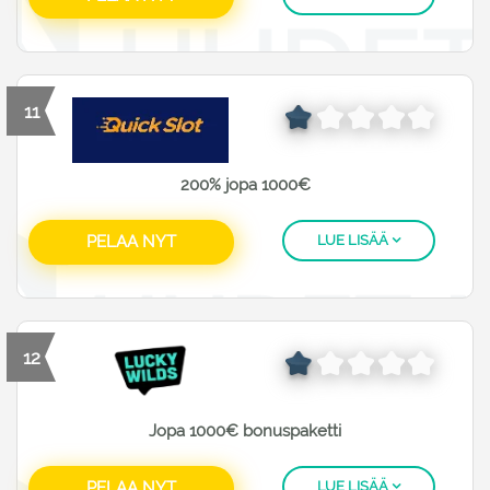
11
200% jopa 1000€
PELAA NYT
LUE LISÄÄ
12
Jopa 1000€ bonuspaketti
PELAA NYT
LUE LISÄÄ