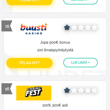
PELAA NYT
15
Jopa 500€ bonus
100 ilmaispyöräytystä
PELAA NYT
LUE LISÄÄ
16
100% 300€ asti