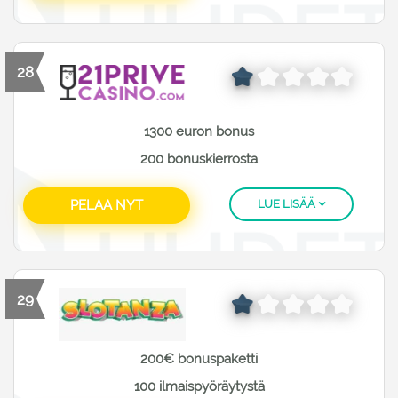
28
1300 euron bonus
200 bonuskierrosta
PELAA NYT
LUE LISÄÄ
29
200€ bonuspaketti
100 ilmaispyöräytystä