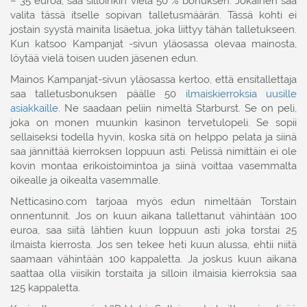
– 35 euroa, saa silloinkin vielä 50 % bonuksen. Jokainen saa
valita tässä itselle sopivan talletusmäärän. Tässä kohti ei
jostain syystä mainita lisäetua, joka liittyy tähän talletukseen.
Kun katsoo Kampanjat -sivun yläosassa olevaa mainosta,
löytää vielä toisen uuden jäsenen edun.
Mainos Kampanjat-sivun yläosassa kertoo, että ensitallettaja
saa talletusbonuksen päälle 50
ilmaiskierroksia uusille
asiakkaille
. Ne saadaan peliin nimeltä Starburst. Se on peli,
joka on monen muunkin kasinon tervetulopeli. Se sopii
sellaiseksi todella hyvin, koska sitä on helppo pelata ja siinä
saa jännittää kierroksen loppuun asti. Pelissä nimittäin ei ole
kovin montaa erikoistoimintoa ja siinä voittaa vasemmalta
oikealle ja oikealta vasemmalle.
Netticasino.com tarjoaa myös edun nimeltään Torstain
onnentunnit. Jos on kuun aikana tallettanut vähintään 100
euroa, saa siitä lähtien kuun loppuun asti joka torstai 25
ilmaista kierrosta. Jos sen tekee heti kuun alussa, ehtii niitä
saamaan vähintään 100 kappaletta. Ja joskus kuun aikana
saattaa olla viisikin torstaita ja silloin ilmaisia kierroksia saa
125 kappaletta.