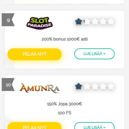
9
200% bonus 1000€ asti
PELAA NYT
LUE LISÄÄ
10
150% Jopa 3000€
100 FS
PELAA NYT
LUE LISÄÄ