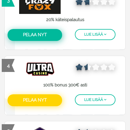
3
20% käteispalautus
PELAA NYT
LUE LISÄÄ
4
100% bonus 300€ asti
PELAA NYT
LUE LISÄÄ