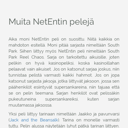
Muita NetEntin pelejä
Aika moni NetEntin peli on suosittu. Niitä kaikkia on
mahdoton esitellä. Moni pitää sarjasta nimeltään South
Park. Siihen liittyy myös NetEntin peli nimeltään South
Park Reel Chaos. Sarja on tarkoitettu aikuisille, joten
pelikin on hyvä kasinopeliksi, koska kasinoillahan
pelaavat vain aikuiset. Jos on katsonut sarjaa joskus, niin
tunnistaa pelistä varmasti kaikki hahmot. Jos on jopa
katsonut sarjasta jaksoja, jotka liittyvät jaksoon, jossa sen
päähenkilöt esiintyvät supersankareina, niin tajuaa että
se on pelin teemana. Sarjan henkilöt ovat pelissäkin
pukeutuneina supersankareiksi, kuten sarjan
muutamassa jaksossa.
Yksi peli liittyy tarinaan nimeltään Jaakko ja pavunvarsi
(
Jack and the Beansalk
). Tarina on monelle varmasti
tuttu. Pelin alussa näytetään lyhyt pätkä tarinan liittyen.