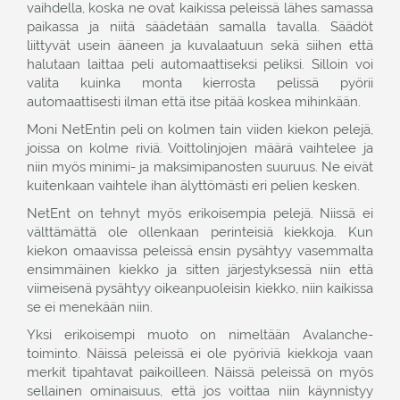
vaihdella, koska ne ovat kaikissa peleissä lähes samassa
paikassa ja niitä säädetään samalla tavalla. Säädöt
liittyvät usein ääneen ja kuvalaatuun sekä siihen että
halutaan laittaa peli automaattiseksi peliksi. Silloin voi
valita kuinka monta kierrosta pelissä pyörii
automaattisesti ilman että itse pitää koskea mihinkään.
Moni NetEntin peli on kolmen tain viiden kiekon pelejä,
joissa on kolme riviä. Voittolinjojen määrä vaihtelee ja
niin myös minimi- ja maksimipanosten suuruus. Ne eivät
kuitenkaan vaihtele ihan älyttömästi eri pelien kesken.
NetEnt on tehnyt myös erikoisempia pelejä. Niissä ei
välttämättä ole ollenkaan perinteisiä kiekkoja. Kun
kiekon omaavissa peleissä ensin pysähtyy vasemmalta
ensimmäinen kiekko ja sitten järjestyksessä niin että
viimeisenä pysähtyy oikeanpuoleisin kiekko, niin kaikissa
se ei menekään niin.
Yksi erikoisempi muoto on nimeltään Avalanche-
toiminto. Näissä peleissä ei ole pyöriviä kiekkoja vaan
merkit tipahtavat paikoilleen. Näissä peleissä on myös
sellainen ominaisuus, että jos voittaa niin käynnistyy