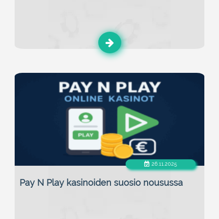
26.11.2025
Pay N Play kasinoiden suosio nousussa