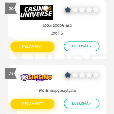
20
100% 2000€ asti
100 FS
PELAA NYT
LUE LISÄÄ
21
150 ilmaispyöräytystä
PELAA NYT
LUE LISÄÄ