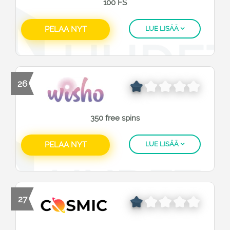
100 FS
PELAA NYT
LUE LISÄÄ
26
350 free spins
PELAA NYT
LUE LISÄÄ
27