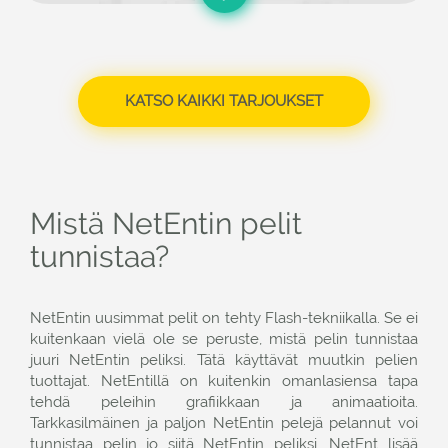
KATSO KAIKKI TARJOUKSET
Mistä NetEntin pelit
tunnistaa?
NetEntin uusimmat pelit on tehty Flash-tekniikalla. Se ei
kuitenkaan vielä ole se peruste, mistä pelin tunnistaa
juuri NetEntin peliksi. Tätä käyttävät muutkin pelien
tuottajat. NetEntillä on kuitenkin omanlasiensa tapa
tehdä peleihin grafiikkaan ja animaatioita.
Tarkkasilmäinen ja paljon NetEntin pelejä pelannut voi
tunnistaa pelin jo siitä NetEntin peliksi. NetEnt lisää