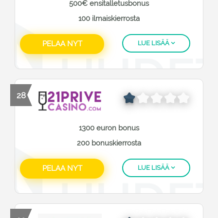
500€ ensitalletusbonus
100 ilmaiskierrosta
PELAA NYT
LUE LISÄÄ
28
1300 euron bonus
200 bonuskierrosta
PELAA NYT
LUE LISÄÄ