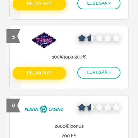
PELAA NYT
LUE LISÄÄ
5
100% jopa 300€
PELAA NYT
LUE LISÄÄ
6
2000€ bonus
200 FS