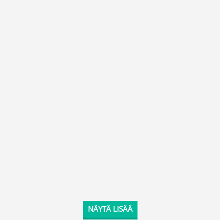
NÄYTÄ LISÄÄ