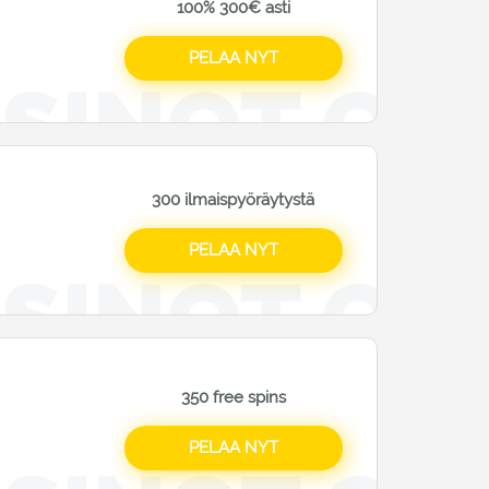
100% 300€ asti
PELAA NYT
300 ilmaispyöräytystä
PELAA NYT
350 free spins
PELAA NYT