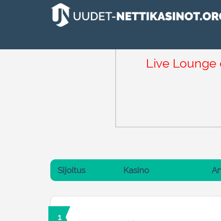
Live Lounge o
Sijoitus
Kasino
Ar
1