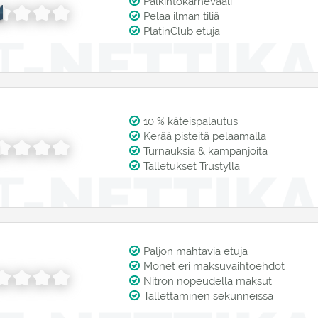
Palkintokarnevaali
Pelaa ilman tiliä
PlatinClub etuja
10 % käteispalautus
Kerää pisteitä pelaamalla
Turnauksia & kampanjoita
Talletukset Trustylla
Paljon mahtavia etuja
Monet eri maksuvaihtoehdot
Nitron nopeudella maksut
Tallettaminen sekunneissa