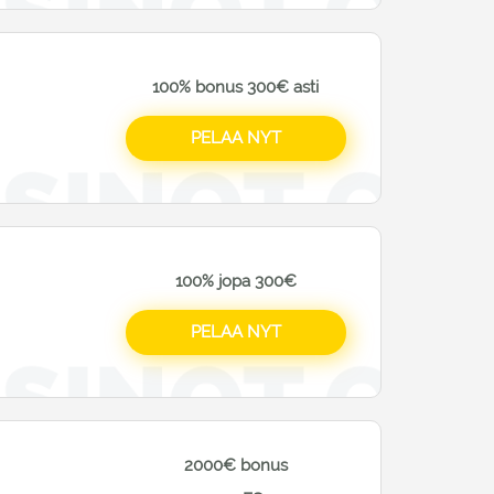
100% bonus 300€ asti
PELAA NYT
100% jopa 300€
PELAA NYT
2000€ bonus