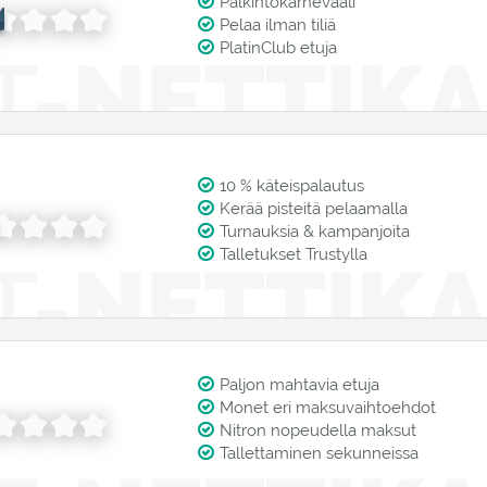
Palkintokarnevaali
Pelaa ilman tiliä
PlatinClub etuja
10 % käteispalautus
Kerää pisteitä pelaamalla
Turnauksia & kampanjoita
Talletukset Trustylla
Paljon mahtavia etuja
Monet eri maksuvaihtoehdot
Nitron nopeudella maksut
Tallettaminen sekunneissa