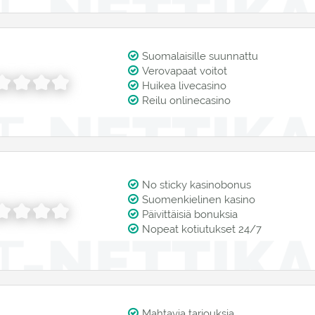
Suomalaisille suunnattu
Verovapaat voitot
Huikea livecasino
Reilu onlinecasino
No sticky kasinobonus
Suomenkielinen kasino
Päivittäisiä bonuksia
Nopeat kotiutukset 24/7
Mahtavia tarjouksia