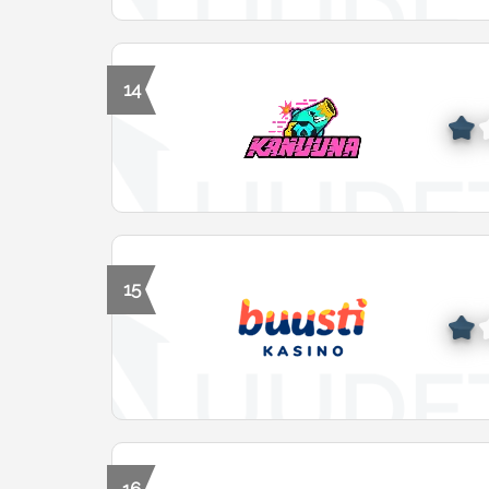
14
15