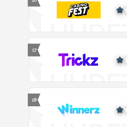
16
17
18