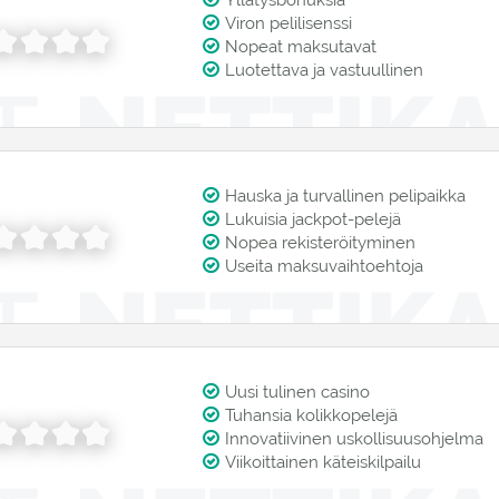
Yllätysbonuksia
Viron pelilisenssi
Nopeat maksutavat
Luotettava ja vastuullinen
Hauska ja turvallinen pelipaikka
Lukuisia jackpot-pelejä
Nopea rekisteröityminen
Useita maksuvaihtoehtoja
Uusi tulinen casino
Tuhansia kolikkopelejä
Innovatiivinen uskollisuusohjelma
Viikoittainen käteiskilpailu