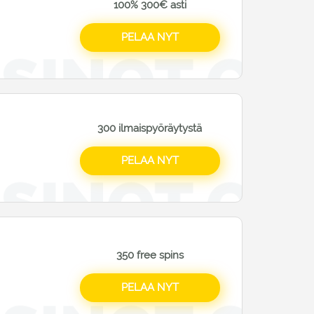
100% 300€ asti
PELAA NYT
300 ilmaispyöräytystä
PELAA NYT
350 free spins
PELAA NYT