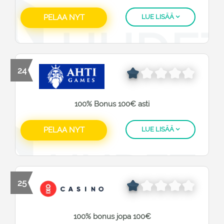
PELAA NYT
LUE LISÄÄ
24
100% Bonus 100€ asti
PELAA NYT
LUE LISÄÄ
25
100% bonus jopa 100€