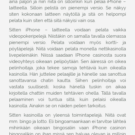
aina paljon ja niin niitä on silloinkin kun pelaa iPhone –
laitteella. Silloin pelistä on pienempi versio. Se näkyy
siten kokonaan laitteen näytöllä ja sitä on helpompi
pelata kuin siten että siitä näkyisi vain osa.
Sitten iPhone – laitteella voidaan pelata vaikka
videopokeripelejä. Niistäkin on samalla tavalla olemassa
pienempi versio. Pelata voidaan myös kortti- ja
pöytäpelejä. Niitä voidaan pelata monella nettikasinolla
livepeleinäkin. Niissä saadaan IPhone casinosta suora
videoyhteys oikeaan pelipöytään. Sen ääressä on oikea
pelinhoitaja, joka tekee samoja tehtäviä kuin oikealla
kasinolla. Hän juttelee pelaajille ja hänelle saa sanottua
sanottavansa chatin kautta. Siihen pelinhoitaja voi
vastata suullisesti, koska hänellä tuskin on aikaa
kirjoitella chattiin muiden tehtävien ohella. Tällä tavalla
pelaaminen voi tuntua siltä, kuin pelaisi oikealla
kasinolla. Ainakin se on näiden pelien tarkoitus.
Sitten kasinoilla on yleensä toimintapelejä. Niitä ovat
mm. bingo ja lotto. Eli bingoamaankaan ei tarvitse lähteä
mihinkään oikeaan bingosaliin vaan iPhone casinon
bingosalikin on ihan missä sen haluaa olevan ja milloin