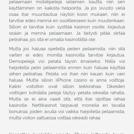
pelaamaan mobiilipelejä selaimen kautta, niin sen
käyttäminen on kaikista helpointa. Ja jos sivusto vielä
osaa itse muuntautua näytön koon mukaan, niin ei
tarvitse edes mennä eri osoitteeseen kuin muutenkaan.
Silloin ei tarvitse kuin syöttää kasinon osoite, kirjautua
sisään ja mennä pelaamaan. Ja tietysti pitää siirtää
pelirahaa, jos sitä ei omalla kasinotilillä ole.
Mutta jos haluaa opetella pelien pelaamista, niin sitä
varten ei edes monilla kasinoilla tarvitse kirjautua.
Demopelejä voi pelata täysin ilmaiseksi. Niillä voi
harjoitella pelin pelaamista ennen kuin haluaa käyttää
siihen pelirahaa. Pelata voi ihan niin kauan kuin vain
haluaa. Mutta silloin IiPhone casino ei anna voittoja.
Kaikki voitotkin ovat silloin leikkirahaa. Oikeiden
voittojen kohdalla pelejä täytyy pelata oikealla rahalla.
Mutta se ei aina vaadi sitä, että itse sijoittaa rahaa
kasinolle. Nettikasinot tarjoavat monella eri tavalla
bonuksia, joiden avulla voi vaikka harjoitella pelaamista,
mutta voiton sattuessa voittaa oikeasti rahaa.