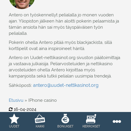
Antero on työskennellyt pelialalla jo monen vuoden
ajan. Yliopiston jälkeen hän aloitti pokerin pelaamista ja
tämän ansiota hän sai myös täyspäiväisen työn
pelialalla.
Pokerin ohella Antero pitää myös blackjackista, sillä
korttipelit ovat aina inspiroineet häntä.
Antero on Uudet-nettikasinot.org sivuston päätoimittaja
ja vastaava julkaisija. Peliarvosteluiden ja nettikasino
arvosteluiden ohella Antero kirjoittaa myös
kampanjoista sekä tutkii pelialan uusimpia trendejä.
antero@uudet-nettikasinot.org
Sähköposti:
Etusivu
»
IPhone casino
16-04-2024
UUDET
KAIKKI
BONUKSET
KIERROKSET