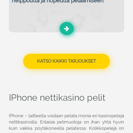
helppoutta ja nopeutta pelaamiseen
KATSO KAIKKI TARJOUKSET
IPhone nettikasino pelit
IPhone – laitteella voidaan pelata monia eri kasinopelejä
nettikasinoilla. Erilaisia pelimuotoja on ihan yhtä hyvin
kuin vaikka pöytäkoneella pelatessa. Kolikkopelejä on