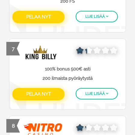
200 FS
PELAA NYT
LUE LISÄÄ
7
100% bonus 500€ asti
200 ilmaista pyöräytystä
PELAA NYT
LUE LISÄÄ
8