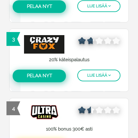
PELAA NYT
LUE LISÄÄ
3
20% käteispalautus
PELAA NYT
LUE LISÄÄ
4
100% bonus 300€ asti