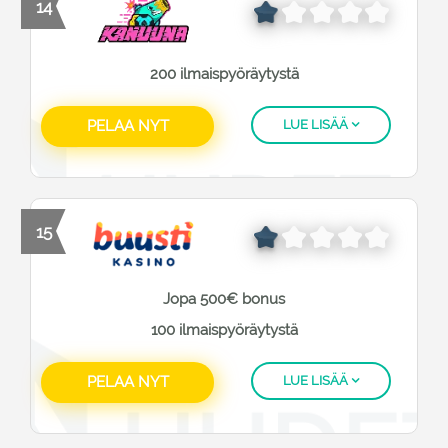
14
200 ilmaispyöräytystä
PELAA NYT
LUE LISÄÄ
15
Jopa 500€ bonus
100 ilmaispyöräytystä
PELAA NYT
LUE LISÄÄ