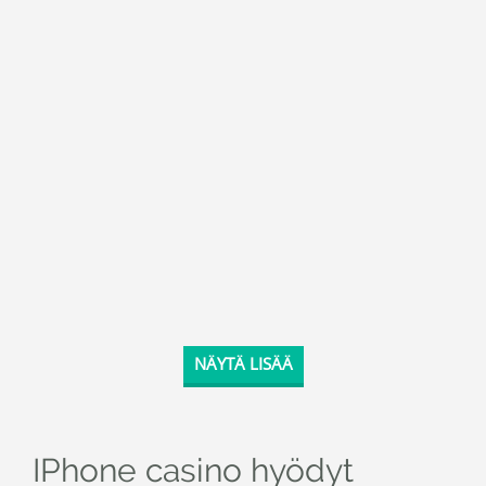
NÄYTÄ LISÄÄ
IPhone casino hyödyt