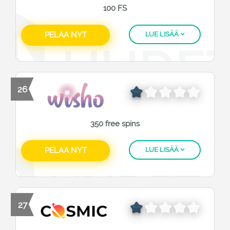
100 FS
PELAA NYT
LUE LISÄÄ
26
350 free spins
PELAA NYT
LUE LISÄÄ
27