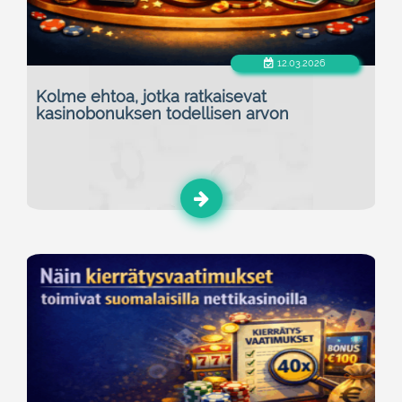
12.03.2026
Kolme ehtoa, jotka ratkaisevat
kasinobonuksen todellisen arvon