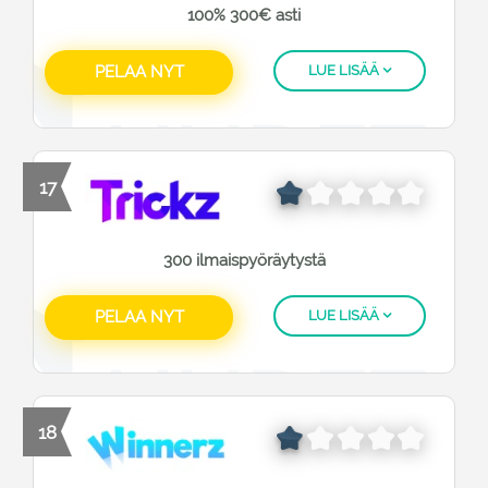
100% 300€ asti
PELAA NYT
LUE LISÄÄ
17
300 ilmaispyöräytystä
PELAA NYT
LUE LISÄÄ
18