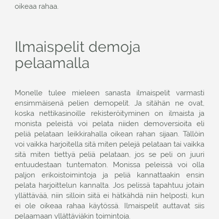
oikeaa rahaa.
Ilmaispelit demoja
pelaamalla
Monelle tulee mieleen sanasta ilmaispelit varmasti
ensimmäisenä pelien demopelit. Ja sitähän ne ovat,
koska nettikasinoille rekisteröityminen on ilmaista ja
monista peleistä voi pelata niiden demoversioita eli
peliä pelataan leikkirahalla oikean rahan sijaan. Tällöin
voi vaikka harjoitella sitä miten pelejä pelataan tai vaikka
sitä miten tiettyä peliä pelataan, jos se peli on juuri
entuudestaan tuntematon. Monissa peleissä voi olla
paljon erikoistoimintoja ja peliä kannattaakin ensin
pelata harjoittelun kannalta. Jos pelissä tapahtuu jotain
yllättävää, niin silloin siitä ei hätkähdä niin helposti, kun
ei ole oikeaa rahaa käytössä. Ilmaispelit auttavat siis
pelaamaan yllättäviäkin toimintoja.