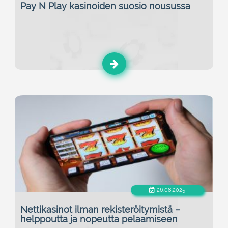
Pay N Play kasinoiden suosio nousussa
26.08.2025
Nettikasinot ilman rekisteröitymistä –
helppoutta ja nopeutta pelaamiseen