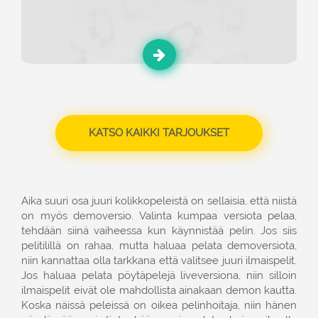
KATSO KAIKKI TARJOUKSET
Aika suuri osa juuri kolikkopeleistä on sellaisia, että niistä
on myös demoversio. Valinta kumpaa versiota pelaa,
tehdään siinä vaiheessa kun käynnistää pelin. Jos siis
pelitilillä on rahaa, mutta haluaa pelata demoversiota,
niin kannattaa olla tarkkana että valitsee juuri ilmaispelit.
Jos haluaa pelata pöytäpelejä liveversiona, niin silloin
ilmaispelit eivät ole mahdollista ainakaan demon kautta.
Koska näissä peleissä on oikea pelinhoitaja, niin hänen