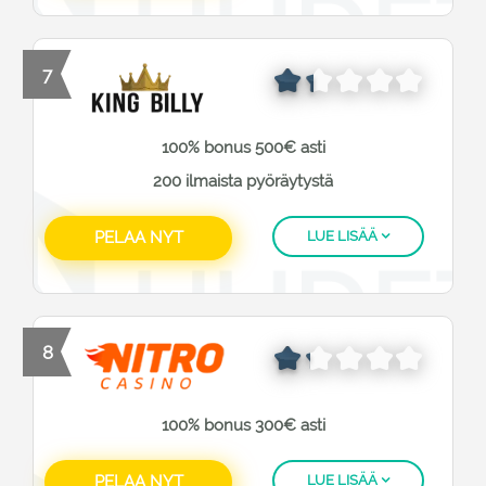
7
100% bonus 500€ asti
200 ilmaista pyöräytystä
PELAA NYT
LUE LISÄÄ
8
100% bonus 300€ asti
PELAA NYT
LUE LISÄÄ