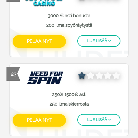
3000 € asti bonusta
200 ilmaispyöräytystä
PELAA NYT
LUE LISÄÄ
23
250% 1500€ asti
250 ilmaiskierrosta
PELAA NYT
LUE LISÄÄ