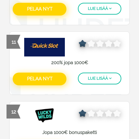
PELAA NYT
LUE LISÄÄ
11
200% jopa 1000€
PELAA NYT
LUE LISÄÄ
12
Jopa 1000€ bonuspaketti