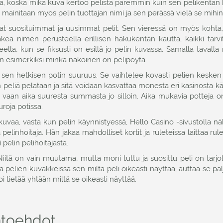
ea, koska mikä kuva kertoo pelistä paremmin kuin sen pelikentän kuv
 mainitaan myös pelin tuottajan nimi ja sen perässä vielä se mihin
vat suosituimmat ja uusimmat pelit. Sen vieressä on myös kohta, 
akea nimen perusteella erillisen hakukentän kautta, kaikki tarvit
ella, kun se fiksusti on esillä jo pelin kuvassa. Samalla taval
n esimerkiksi minkä näköinen on pelipöytä.
en hetkisen potin suuruus. Se vaihtelee kovasti pelien kesken ja
peliä pelataan ja sitä voidaan kasvattaa monesta eri kasinosta käsi
 vaan aika suuresta summasta jo silloin. Aika mukavia potteja on
roja potissa.
 kuvaa, vasta kun pelin käynnistyessä, Hello Casino -sivustolla 
pelinhoitaja. Hän jakaa mahdolliset kortit ja ruleteissa laittaa ru
pelin pelihoitajasta.
tä on vain muutama, mutta moni tuttu ja suosittu peli on tarjolla
 pelien kuvakkeissa sen miltä peli oikeasti näyttää, auttaa se pa
i tietää yhtään miltä se oikeasti näyttää.
htoehdot