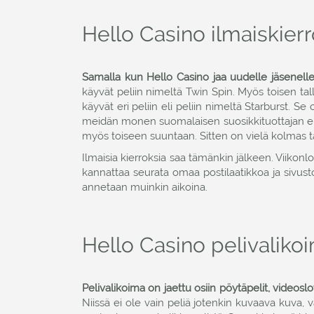
Hello Casino ilmaiskier
Samalla kun Hello Casino jaa uudelle jäsenelle
käyvät peliin nimeltä Twin Spin. Myös toisen t
käyvät eri peliin eli peliin nimeltä Starburst. S
meidän monen suomalaisen suosikkituottajan eli N
myös toiseen suuntaan. Sitten on vielä kolmas ta
Ilmaisia kierroksia saa tämänkin jälkeen. Viikon
kannattaa seurata omaa postilaatikkoa ja sivuston 
annetaan muinkin aikoina.
Hello Casino pelivaliko
Pelivalikoima on jaettu osiin pöytäpelit, videosloti
Niissä ei ole vain peliä jotenkin kuvaava kuva, 