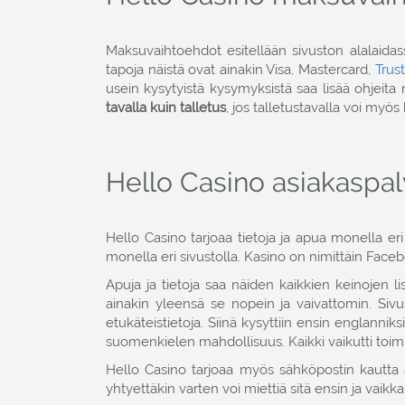
Maksuvaihtoehdot esitellään sivuston alalaidassa
tapoja näistä ovat ainakin Visa, Mastercard,
Trust
usein kysytyistä kysymyksistä saa lisää ohjeita ni
tavalla kuin talletus
, jos talletustavalla voi myös
Hello Casino asiakaspal
Hello Casino tarjoaa tietoja ja apua monella eri 
monella eri sivustolla. Kasino on nimittäin Faceb
Apuja ja tietoja saa näiden kaikkien keinojen l
ainakin yleensä se nopein ja vaivattomin. Sivus
etukäteistietoja. Siinä kysyttiin ensin englanni
suomenkielen mahdollisuus. Kaikki vaikutti toimi
Hello Casino tarjoaa myös sähköpostin kautta ap
yhtyettäkin varten voi miettiä sitä ensin ja vaikk