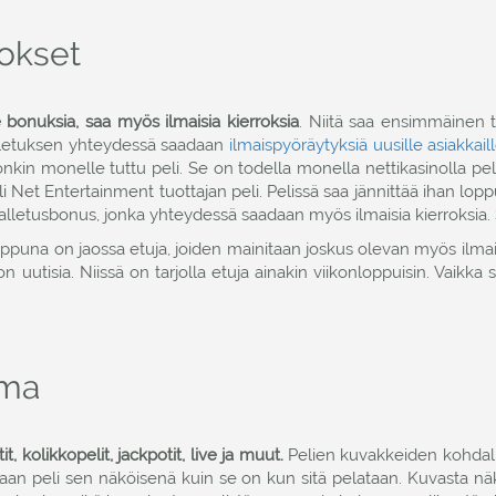
rokset
 bonuksia, saa myös ilmaisia kierroksia
. Niitä saa ensimmäinen 
alletuksen yhteydessä saadaan
ilmaispyöräytyksiä uusille asiakkail
e onkin monelle tuttu peli. Se on todella monella nettikasinolla pe
et Entertainment tuottajan peli. Pelissä saa jännittää ihan loppuun
lletusbonus, jonka yhteydessä saadaan myös ilmaisia kierroksia. S
loppuna on jaossa etuja, joiden mainitaan joskus olevan myös ilm
uutisia. Niissä on tarjolla etuja ainakin viikonloppuisin. Vaikka si
ima
t, kolikkopelit, jackpotit, live ja muut.
Pelien kuvakkeiden kohdall
vaan peli sen näköisenä kuin se on kun sitä pelataan. Kuvasta näke