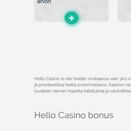
arvon
Hello Casino ei ole heidän mukaansa vain yksi net
ja prioriteettina heillä ensimmäisenä. Kasinon k
luvataan olevan nopeita talletuksia ja vauhdikkait
Hello Casino bonus