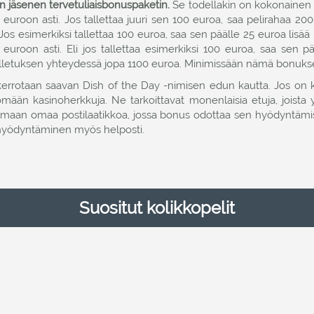
 jäsenen tervetuliaisbonuspaketin.
Se todellakin on kokonainen 
uroon asti. Jos tallettaa juuri sen 100 euroa, saa pelirahaa 20
 Jos esimerkiksi tallettaa 100 euroa, saa sen päälle 25 euroa lis
uroon asti. Eli jos tallettaa esimerkiksi 100 euroa, saa sen pä
etuksen yhteydessä jopa 1100 euroa. Minimissään nämä bonukset 
ä kerrotaan saavan Dish of the Day -nimisen edun kautta. Jos on
mään kasinoherkkuja. Ne tarkoittavat monenlaisia etuja, joist
maan omaa postilaatikkoa, jossa bonus odottaa sen hyödyntämistä. 
n hyödyntäminen myös helposti.
Suositut kolikkopelit