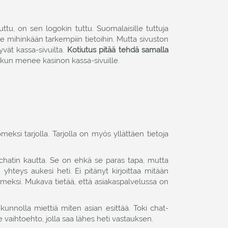
uttu, on sen logokin tuttu. Suomalaisille tuttuja
äse mihinkään tarkempiin tietoihin. Mutta sivuston
yvät kassa-sivuilta.
Kotiutus pitää tehdä samalla
tyy kun menee kasinon kassa-sivuille.
meksi tarjolla. Tarjolla on myös yllättäen tietoja
n chatin kautta. Se on ehkä se paras tapa, mutta
yhteys aukesi heti. Ei pitänyt kirjoittaa mitään
uomeksi. Mukava tietää, että asiakaspalvelussa on
kunnolla miettiä miten asian esittää. Toki chat-
se vaihtoehto, jolla saa lähes heti vastauksen.