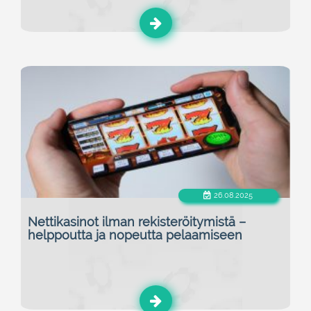
26.08.2025
Nettikasinot ilman rekisteröitymistä –
helppoutta ja nopeutta pelaamiseen