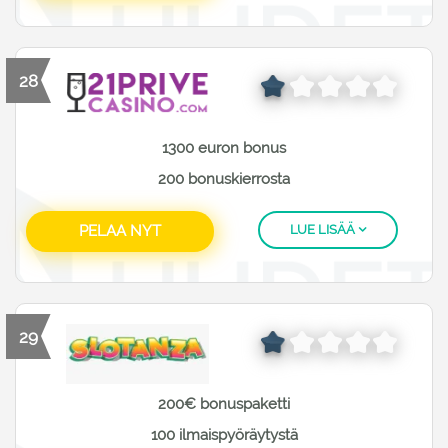
28
1300 euron bonus
200 bonuskierrosta
PELAA NYT
LUE LISÄÄ
29
200€ bonuspaketti
100 ilmaispyöräytystä