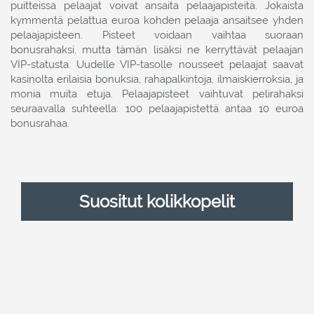
puitteissa pelaajat voivat ansaita pelaajapisteitä. Jokaista
kymmentä pelattua euroa kohden pelaaja ansaitsee yhden
pelaajapisteen. Pisteet voidaan vaihtaa suoraan
bonusrahaksi, mutta tämän lisäksi ne kerryttävät pelaajan
VIP-statusta. Uudelle VIP-tasolle nousseet pelaajat saavat
kasinolta erilaisia bonuksia, rahapalkintoja, ilmaiskierroksia, ja
monia muita etuja. Pelaajapisteet vaihtuvat pelirahaksi
seuraavalla suhteella: 100 pelaajapistettä antaa 10 euroa
bonusrahaa.
Suositut kolikkopelit