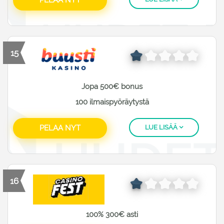
PELAA NYT
15
Jopa 500€ bonus
100 ilmaispyöräytystä
PELAA NYT
LUE LISÄÄ
16
100% 300€ asti