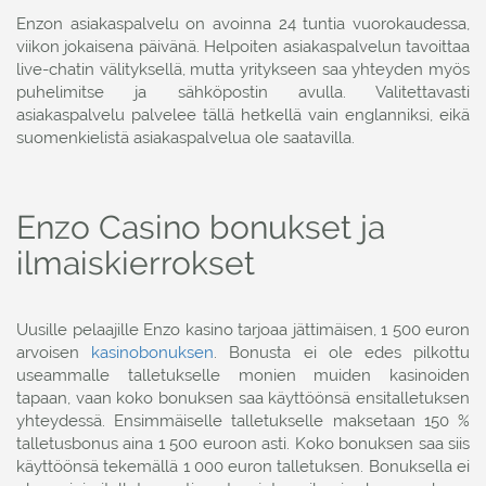
Enzon asiakaspalvelu on avoinna 24 tuntia vuorokaudessa,
viikon jokaisena päivänä. Helpoiten asiakaspalvelun tavoittaa
live-chatin välityksellä, mutta yritykseen saa yhteyden myös
puhelimitse ja sähköpostin avulla. Valitettavasti
asiakaspalvelu palvelee tällä hetkellä vain englanniksi, eikä
suomenkielistä asiakaspalvelua ole saatavilla.
Enzo Casino bonukset ja
ilmaiskierrokset
Uusille pelaajille Enzo kasino tarjoaa jättimäisen, 1 500 euron
arvoisen
kasinobonuksen
. Bonusta ei ole edes pilkottu
useammalle talletukselle monien muiden kasinoiden
tapaan, vaan koko bonuksen saa käyttöönsä ensitalletuksen
yhteydessä. Ensimmäiselle talletukselle maksetaan 150 %
talletusbonus aina 1 500 euroon asti. Koko bonuksen saa siis
käyttöönsä tekemällä 1 000 euron talletuksen. Bonuksella ei