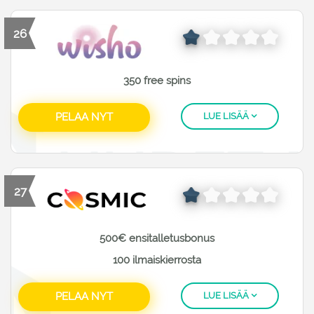
26
350 free spins
PELAA NYT
LUE LISÄÄ
27
500€ ensitalletusbonus
100 ilmaiskierrosta
PELAA NYT
LUE LISÄÄ