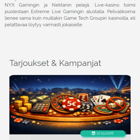
NYX Gamingin ja Nektanin pelejä. Live-kasino toimii
puolestaan Extreme Live Gamingin alustalla. Pelivalikoima
lienee sama kuin muillakin Game Tech Groupin kasinoilla, eli
pelattavaa löytyy varmasti jokaiselle.
Tarjoukset & Kampanjat
12.03.2026