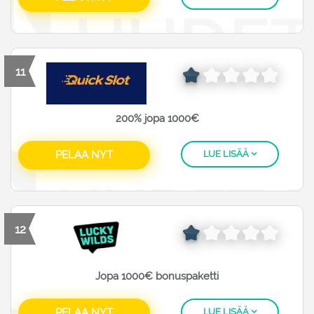
11
200% jopa 1000€
PELAA NYT
LUE LISÄÄ
12
Jopa 1000€ bonuspaketti
PELAA NYT
LUE LISÄÄ