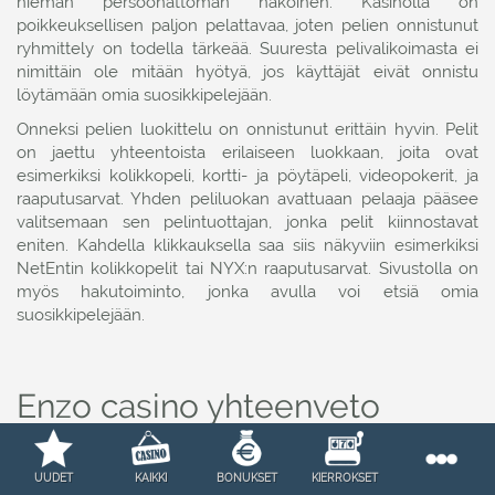
hieman persoonattoman näköinen. Kasinolla on
poikkeuksellisen paljon pelattavaa, joten pelien onnistunut
ryhmittely on todella tärkeää. Suuresta pelivalikoimasta ei
nimittäin ole mitään hyötyä, jos käyttäjät eivät onnistu
löytämään omia suosikkipelejään.
Onneksi pelien luokittelu on onnistunut erittäin hyvin. Pelit
on jaettu yhteentoista erilaiseen luokkaan, joita ovat
esimerkiksi kolikkopeli, kortti- ja pöytäpeli, videopokerit, ja
raaputusarvat. Yhden peliluokan avattuaan pelaaja pääsee
valitsemaan sen pelintuottajan, jonka pelit kiinnostavat
eniten. Kahdella klikkauksella saa siis näkyviin esimerkiksi
NetEntin kolikkopelit tai NYX:n raaputusarvat. Sivustolla on
myös hakutoiminto, jonka avulla voi etsiä omia
suosikkipelejään.
Enzo casino yhteenveto
Enzo Casino on mainio nettikasino, joka tarjoaa valtavan
UUDET
KAIKKI
BONUKSET
KIERROKSET