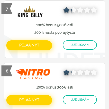
7
100% bonus 500€ asti
200 ilmaista pyöräytystä
PELAA NYT
LUE LISÄÄ
8
100% bonus 300€ asti
PELAA NYT
LUE LISÄÄ