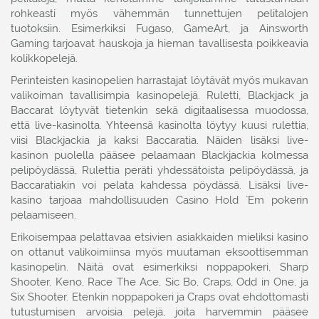
rohkeasti myös vähemmän tunnettujen pelitalojen
tuotoksiin. Esimerkiksi Fugaso, GameArt, ja Ainsworth
Gaming tarjoavat hauskoja ja hieman tavallisesta poikkeavia
kolikkopelejä.
Perinteisten kasinopelien harrastajat löytävät myös mukavan
valikoiman tavallisimpia kasinopelejä. Ruletti, Blackjack ja
Baccarat löytyvät tietenkin sekä digitaalisessa muodossa,
että live-kasinolta. Yhteensä kasinolta löytyy kuusi rulettia,
viisi Blackjackia ja kaksi Baccaratia. Näiden lisäksi live-
kasinon puolella pääsee pelaamaan Blackjackia kolmessa
pelipöydässä, Rulettia peräti yhdessätoista pelipöydässä, ja
Baccaratiakin voi pelata kahdessa pöydässä. Lisäksi live-
kasino tarjoaa mahdollisuuden Casino Hold `Em pokerin
pelaamiseen.
Erikoisempaa pelattavaa etsivien asiakkaiden mieliksi kasino
on ottanut valikoimiinsa myös muutaman eksoottisemman
kasinopelin. Näitä ovat esimerkiksi noppapokeri, Sharp
Shooter, Keno, Race The Ace, Sic Bo, Craps, Odd in One, ja
Six Shooter. Etenkin noppapokeri ja Craps ovat ehdottomasti
tutustumisen arvoisia pelejä, joita harvemmin pääsee