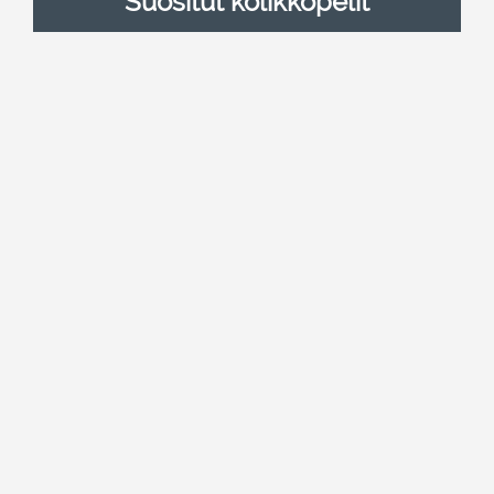
Suositut kolikkopelit