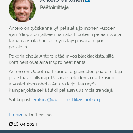
Päätoimittaja
Antero on työskennellyt pelialalla jo monen vuoden
ajan. Yliopiston jälkeen hän aloitti pokerin pelaamista ja
tämän ansiota hän sai myös täyspäiväisen työn
pelialalla.
Pokerin ohella Antero pitää myös blackjackista, sillä
korttipelit ovat aina inspiroineet häntä.
Antero on Uudet-nettikasinot.org sivuston päätoimittaja
ja vastaava julkaisija. Peliarvosteluiden ja nettikasino
arvosteluiden ohella Antero kirjoittaa myös
kampanjoista sekä tutkii pelialan uusimpia trendejä.
antero@uudet-nettikasinot.org
Sähköposti:
Etusivu
»
Drift casino
16-04-2024