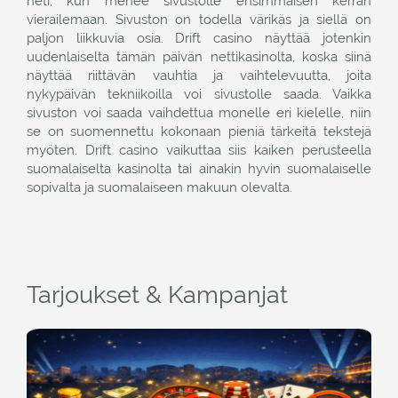
heti, kun menee sivustolle ensimmäisen kerran
vierailemaan. Sivuston on todella värikäs ja siellä on
paljon liikkuvia osia. Drift casino näyttää jotenkin
uudenlaiselta tämän päivän nettikasinolta, koska siinä
näyttää riittävän vauhtia ja vaihtelevuutta, joita
nykypäivän tekniikoilla voi sivustolle saada. Vaikka
sivuston voi saada vaihdettua monelle eri kielelle, niin
se on suomennettu kokonaan pieniä tärkeitä tekstejä
myöten. Drift casino vaikuttaa siis kaiken perusteella
suomalaiselta kasinolta tai ainakin hyvin suomalaiselle
sopivalta ja suomalaiseen makuun olevalta.
Tarjoukset & Kampanjat