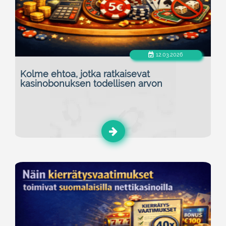
12.03.2026
Kolme ehtoa, jotka ratkaisevat
kasinobonuksen todellisen arvon