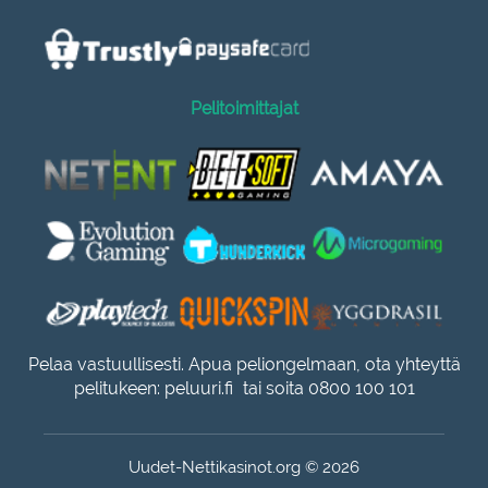
Pelitoimittajat
Pelaa vastuullisesti. Apua peliongelmaan, ota yhteyttä
pelitukeen:
peluuri.fi
tai soita 0800 100 101
Uudet-Nettikasinot.org © 2026