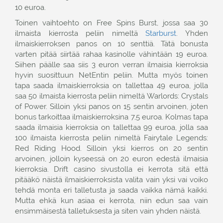
10 euroa.
Toinen vaihtoehto on Free Spins Burst, jossa saa 30
ilmaista kierrosta peliin nimeltä
Starburst
. Yhden
ilmaiskierroksen panos on 10 senttiä. Tätä bonusta
varten pitää siirtää rahaa kasinolle vähintään 19 euroa.
Siihen päälle saa siis 3 euron verran ilmaisia kierroksia
hyvin suosittuun NetEntin peliin. Mutta myös toinen
tapa saada ilmaiskierroksia on tallettaa 49 euroa, jolla
saa 50 ilmaista kierrosta peliin nimeltä Warlords: Crystals
of Power. Silloin yksi panos on 15 sentin arvoinen, joten
bonus tarkoittaa ilmaiskierroksina 7,5 euroa. Kolmas tapa
saada ilmaisia kierroksia on tallettaa 99 euroa, jolla saa
100 ilmaista kierrosta peliin nimeltä Fairytale Legends:
Red Riding Hood. Silloin yksi kierros on 20 sentin
arvoinen, jolloin kyseessä on 20 euron edestä ilmaisia
kierroksia. Drift casino sivustolla ei kerrota sitä että
pitääkö näistä ilmaiskierroksista valita vain yksi vai voiko
tehdä monta eri talletusta ja saada vaikka nämä kaikki.
Mutta ehkä kun asiaa ei kerrota, niin edun saa vain
ensimmäisestä talletuksesta ja siten vain yhden näistä.