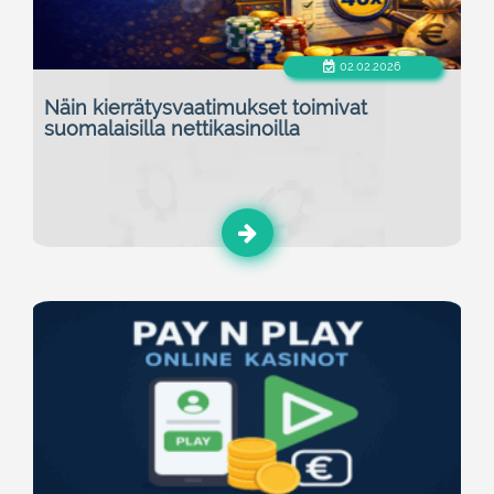
02.02.2026
Näin kierrätysvaatimukset toimivat
suomalaisilla nettikasinoilla