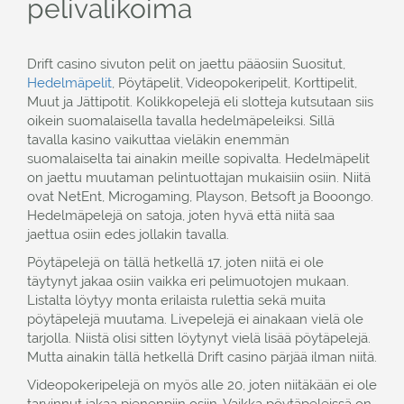
pelivalikoima
Drift casino sivuton pelit on jaettu pääosiin Suositut,
Hedelmäpelit
, Pöytäpelit, Videopokeripelit, Korttipelit,
Muut ja Jättipotit. Kolikkopelejä eli slotteja kutsutaan siis
oikein suomalaisella tavalla hedelmäpeleiksi. Sillä
tavalla kasino vaikuttaa vieläkin enemmän
suomalaiselta tai ainakin meille sopivalta. Hedelmäpelit
on jaettu muutaman pelintuottajan mukaisiin osiin. Niitä
ovat NetEnt, Microgaming, Playson, Betsoft ja Booongo.
Hedelmäpelejä on satoja, joten hyvä että niitä saa
jaettua osiin edes jollakin tavalla.
Pöytäpelejä on tällä hetkellä 17, joten niitä ei ole
täytynyt jakaa osiin vaikka eri pelimuotojen mukaan.
Listalta löytyy monta erilaista rulettia sekä muita
pöytäpelejä muutama. Livepelejä ei ainakaan vielä ole
tarjolla. Niistä olisi sitten löytynyt vielä lisää pöytäpelejä.
Mutta ainakin tällä hetkellä Drift casino pärjää ilman niitä.
Videopokeripelejä on myös alle 20, joten niitäkään ei ole