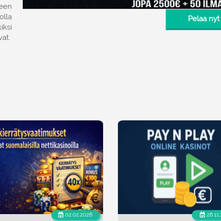
een
olla
Pelaa nyt
ksi
vat.
02.02.2026
26.11