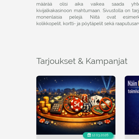
määrää olisi aika vaikea saada yht
kivijalkakasinoon mahtumaan. Sivustolla on tarj
monenlaisia pelejä. Niitä ovat esimerki
kolikkopelit, kortti- ja pöytäpelit sekä raaputusar
Tarjoukset & Kampanjat
12.03.2026