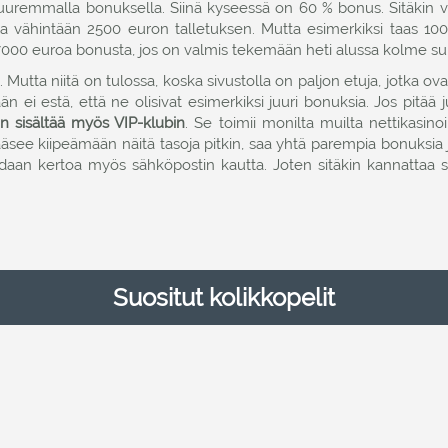
 suuremmalla bonuksella. Siinä kyseessä on 60 % bonus. Sitäkin
a vähintään 2500 euron talletuksen. Mutta esimerkiksi taas 1
 7000 euroa bonusta, jos on valmis tekemään heti alussa kolme suu
Mutta niitä on tulossa, koska sivustolla on paljon etuja, jotka ovat s
än ei estä, että ne olisivat esimerkiksi juuri bonuksia. Jos pitää juu
n sisältää myös VIP-klubin
. Se toimii monilta muilta nettikasino
ääsee kiipeämään näitä tasoja pitkin, saa yhtä parempia bonuksi
idaan kertoa myös sähköpostin kautta. Joten sitäkin kannattaa se
Suositut kolikkopelit