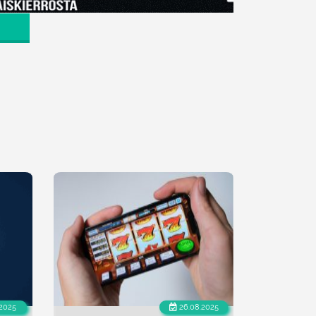
.2025
26.08.2025