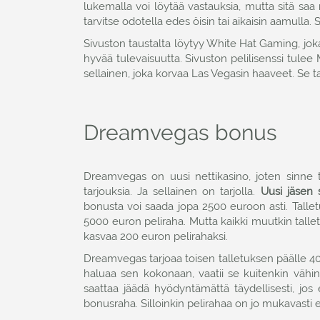
lukemalla voi löytää vastauksia, mutta sitä saa
tarvitse odotella edes öisin tai aikaisin aamulla. S
Sivuston taustalta löytyy White Hat Gaming, jok
hyvää tulevaisuutta. Sivuston pelilisenssi tulee
sellainen, joka korvaa Las Vegasin haaveet. Se ta
Dreamvegas bonus
Dreamvegas on uusi nettikasino, joten sinne ta
tarjouksia. Ja sellainen on tarjolla.
Uusi jäsen 
bonusta voi saada jopa 2500 euroon asti. Tallet
5000 euron peliraha. Mutta kaikki muutkin talle
kasvaa 200 euron pelirahaksi.
Dreamvegas tarjoaa toisen talletuksen päälle 4
haluaa sen kokonaan, vaatii se kuitenkin vähint
saattaa jäädä hyödyntämättä täydellisesti, jo
bonusraha. Silloinkin pelirahaa on jo mukavasti e