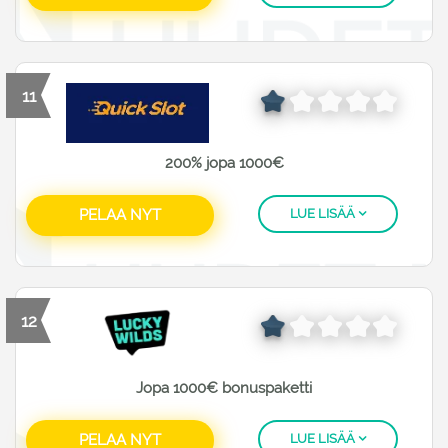
11
200% jopa 1000€
PELAA NYT
LUE LISÄÄ
12
Jopa 1000€ bonuspaketti
PELAA NYT
LUE LISÄÄ