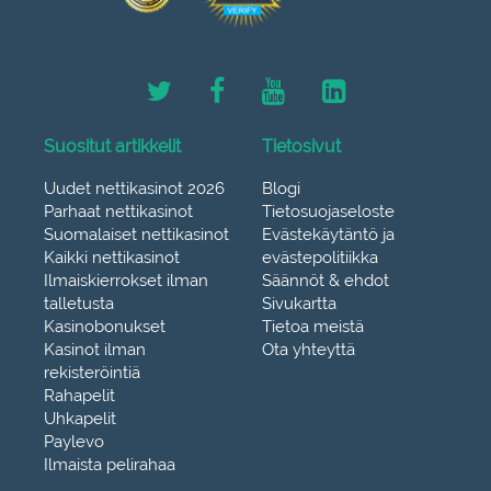
Suositut artikkelit
Tietosivut
Uudet nettikasinot 2026
Blogi
Parhaat nettikasinot
Tietosuojaseloste
Suomalaiset nettikasinot
Evästekäytäntö ja
Kaikki nettikasinot
evästepolitiikka
Ilmaiskierrokset ilman
Säännöt & ehdot
talletusta
Sivukartta
Kasinobonukset
Tietoa meistä
Kasinot ilman
Ota yhteyttä
rekisteröintiä
Rahapelit
Uhkapelit
Paylevo
Ilmaista pelirahaa