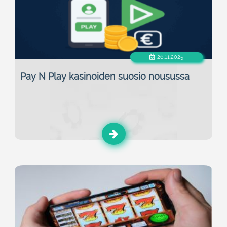
26.11.2025
Pay N Play kasinoiden suosio nousussa