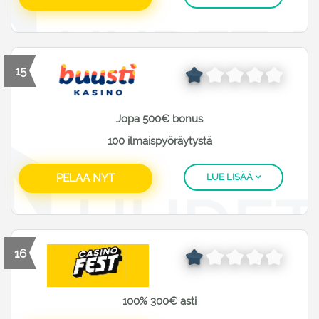
15
Jopa 500€ bonus
100 ilmaispyöräytystä
PELAA NYT
LUE LISÄÄ
16
100% 300€ asti