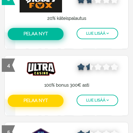
20% käteispalautus
PELAA NYT
LUE LISÄÄ
4
100% bonus 300€ asti
PELAA NYT
LUE LISÄÄ
5