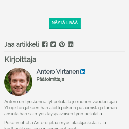
NÄYTÄ LISÄÄ
Jaa artikkeli
Kirjoittaja
Antero Virtanen
Päätoimittaja
Antero on työskennellyt pelialalla jo monen vuoden ajan.
Yliopiston jälkeen hän aloitti pokerin pelaamista ja tämän
ansiota hän sai myös täyspäiväisen työn pelialalla.
Pokerin ohella Antero pitää myös blackjackista, sillä
korttipelit ovat aina inspiroineet häntä.