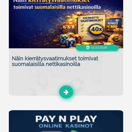
02.02.2026
Näin kierrätysvaatimukset toimivat
suomalaisilla nettikasinoilla