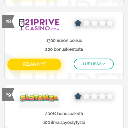
28
1300 euron bonus
200 bonuskierrosta
PELAA NYT
LUE LISÄÄ
29
200€ bonuspaketti
100 ilmaispyöräytystä