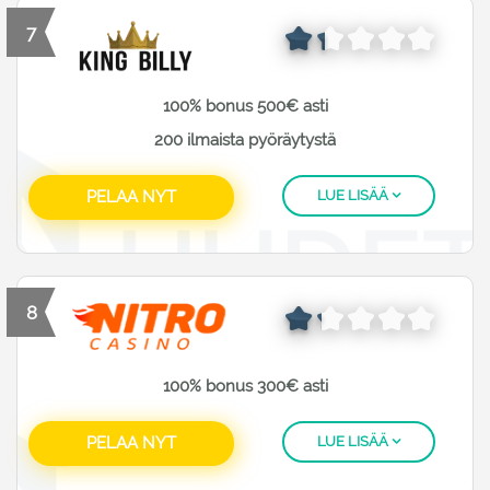
7
100% bonus 500€ asti
200 ilmaista pyöräytystä
PELAA NYT
LUE LISÄÄ
8
100% bonus 300€ asti
PELAA NYT
LUE LISÄÄ