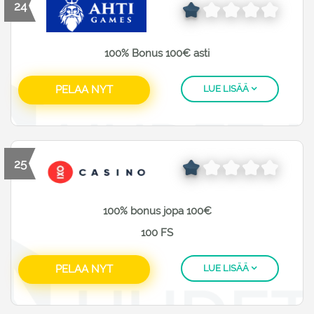
24
100% Bonus 100€ asti
PELAA NYT
LUE LISÄÄ
25
100% bonus jopa 100€
100 FS
PELAA NYT
LUE LISÄÄ