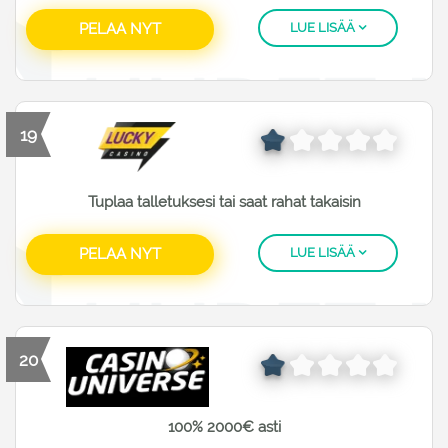
PELAA NYT
LUE LISÄÄ
19
Tuplaa talletuksesi tai saat rahat takaisin
PELAA NYT
LUE LISÄÄ
20
100% 2000€ asti