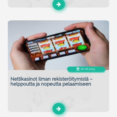
26.08.2025
Nettikasinot ilman rekisteröitymistä –
helppoutta ja nopeutta pelaamiseen