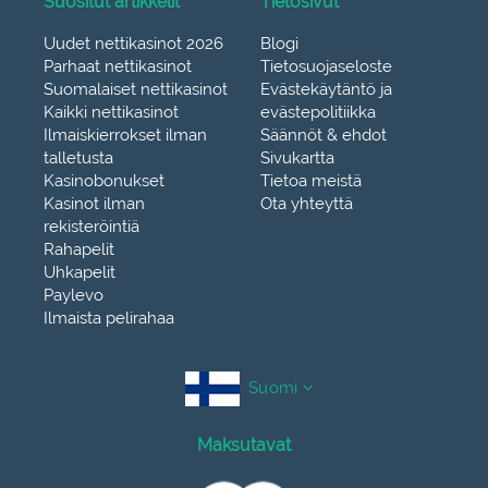
Suositut artikkelit
Tietosivut
Uudet nettikasinot 2026
Blogi
Parhaat nettikasinot
Tietosuojaseloste
Suomalaiset nettikasinot
Evästekäytäntö ja
Kaikki nettikasinot
evästepolitiikka
Ilmaiskierrokset ilman
Säännöt & ehdot
talletusta
Sivukartta
Kasinobonukset
Tietoa meistä
Kasinot ilman
Ota yhteyttä
rekisteröintiä
Rahapelit
Uhkapelit
Paylevo
Ilmaista pelirahaa
Suomi
Maksutavat