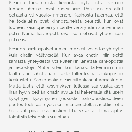
Kasinon tarkemmista tiedoista löytyi, että kasinon
luoneet ihmiset ovat ruotsalaisia. Perustaja on ollut
pelialalla yli vuosikymmenen. Kasinosta huomaa, että
he todellakin ovat kiinnostuneista peleistä, kun ovat
luoneet kasinopelien ympärille vielä yhden suuremman
pelin. Nämä kasinopelit ovat kuin olisivat yhden ison
pelin sisällä.
Kasinon asiakaspalveluun ei ilmeisesti voi ottaa yhteyttä
kuin chatin välityksellä. Kun avaa chatin, niin sieltä
samasta yhteydestä voi kuitenkin lähettää sähköpostia
ja tiedostoja. Mutta sitten kun katsoo tarkemmin, niin
täältä vain lähetetään itselle tallenteena sähköpostiin
keskustelu. Sähköpostia ei siis sittenkään ilmeisesti ole.
Mutta luulisi että kysymyksen tullessa saa vastauksen
ihan hyvin pelkän chatin avulla tai hakemalla sitä usein
kysyttyjen kysymysten joukosta. Sähköpostiosoitteen
puutos todistaa myös sen mitä sivustolla sanottiin, että
he eivät pidä roskapostien lähetyksestä. Tämä ajatus
toimii siis toiseenkin suuntaan.