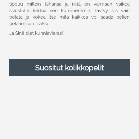
tippuu milloin tahansa ja niitä on varmaan vaikea
sivustolle kertoa sen kummemmin. Täytyy siis vain
pelata ja kokea itse mitä kaikkea voi saada pelien
pelaamisen lisäksi.
Ja Sinä olet kunniavieras!
Suositut kolikkopelit