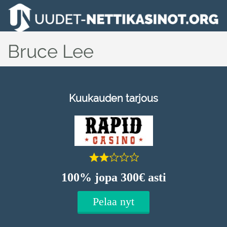
Bruce Lee
Kuukauden tarjous
100% jopa 300€ asti
Pelaa nyt