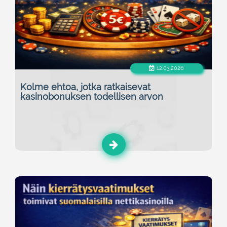
12.03.2026
Kolme ehtoa, jotka ratkaisevat
kasinobonuksen todellisen arvon