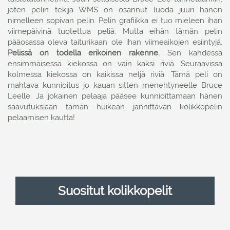
joten pelin tekijä WMS on osannut luoda juuri hänen
nimelleen sopivan pelin. Pelin grafiikka ei tuo mieleen ihan
viimepäivinä tuotettua peliä. Mutta eihän tämän pelin
pääosassa oleva taiturikaan ole ihan viimeaikojen esiintyjä.
Pelissä on todella erikoinen rakenne.
Sen kahdessa
ensimmäisessä kiekossa on vain kaksi riviä. Seuraavissa
kolmessa kiekossa on kaikissa neljä riviä. Tämä peli on
mahtava kunnioitus jo kauan sitten menehtyneelle Bruce
Leelle. Ja jokainen pelaaja pääsee kunnioittamaan hänen
saavutuksiaan tämän huikean jännittävän kolikkopelin
pelaamisen kautta!
Suositut kolikkopelit