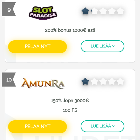
9
200% bonus 1000€ asti
PELAA NYT
LUE LISÄÄ
10
150% Jopa 3000€
100 FS
PELAA NYT
LUE LISÄÄ