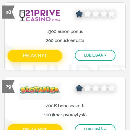
28
1300 euron bonus
200 bonuskierrosta
PELAA NYT
LUE LISÄÄ
29
200€ bonuspaketti
100 ilmaispyöräytystä
LUE LISÄÄ