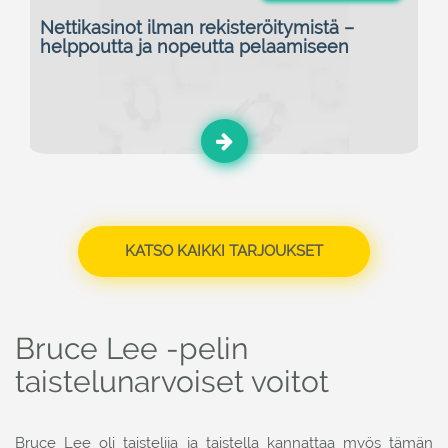
Nettikasinot ilman rekisteröitymistä –
helppoutta ja nopeutta pelaamiseen
KATSO KAIKKI TARJOUKSET
Bruce Lee -pelin
taistelunarvoiset voitot
Bruce Lee oli taistelija ja taistella kannattaa myös tämän