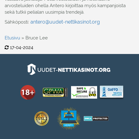
arvosteluiden ohella Antero kirjoittaa myös kampanjoista
sekä tutkii pelialan uusimpia trendejä.
antero@uudet-nettikasinot.org
Sähköposti:
Etusivu
»
Bruce Lee
17-04-2024