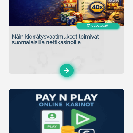
02.02.2026
Näin kierrätysvaatimukset toimivat
suomalaisilla nettikasinoilla