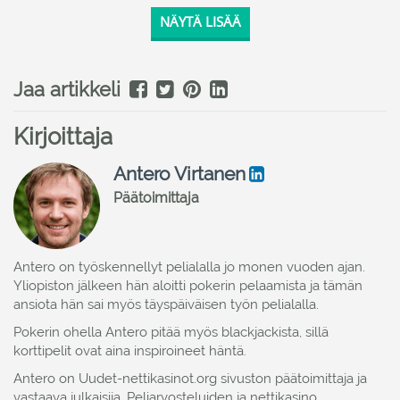
NÄYTÄ LISÄÄ
Jaa artikkeli
Kirjoittaja
Antero Virtanen
Päätoimittaja
Antero on työskennellyt pelialalla jo monen vuoden ajan.
Yliopiston jälkeen hän aloitti pokerin pelaamista ja tämän
ansiota hän sai myös täyspäiväisen työn pelialalla.
Pokerin ohella Antero pitää myös blackjackista, sillä
korttipelit ovat aina inspiroineet häntä.
Antero on Uudet-nettikasinot.org sivuston päätoimittaja ja
vastaava julkaisija. Peliarvosteluiden ja nettikasino