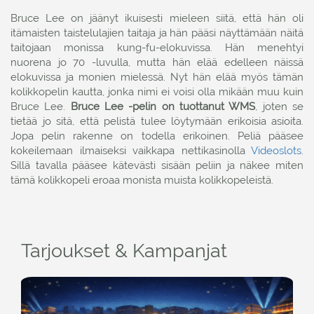
Bruce Lee on jäänyt ikuisesti mieleen siitä, että hän oli
itämaisten taistelulajien taitaja ja hän pääsi näyttämään näitä
taitojaan monissa kung-fu-elokuvissa. Hän menehtyi
nuorena jo 70 -luvulla, mutta hän elää edelleen näissä
elokuvissa ja monien mielessä. Nyt hän elää myös tämän
kolikkopelin kautta, jonka nimi ei voisi olla mikään muu kuin
Bruce Lee.
Bruce Lee -pelin on tuottanut WMS
, joten se
tietää jo sitä, että pelistä tulee löytymään erikoisia asioita.
Jopa pelin rakenne on todella erikoinen. Peliä pääsee
kokeilemaan ilmaiseksi vaikkapa nettikasinolla
Videoslots
.
Sillä tavalla pääsee kätevästi sisään peliin ja näkee miten
tämä kolikkopeli eroaa monista muista kolikkopeleistä.
Tarjoukset & Kampanjat