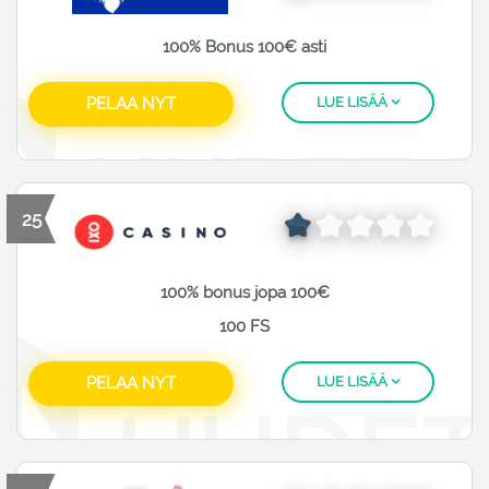
100% Bonus 100€ asti
PELAA NYT
LUE LISÄÄ
25
100% bonus jopa 100€
100 FS
PELAA NYT
LUE LISÄÄ