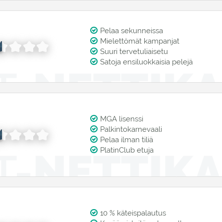
Pelaa sekunneissa
Mielettömät kampanjat
Suuri tervetuliaisetu
Satoja ensiluokkaisia pelejä
MGA lisenssi
Palkintokarnevaali
Pelaa ilman tiliä
PlatinClub etuja
10 % käteispalautus