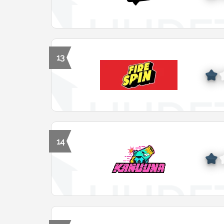
13
14