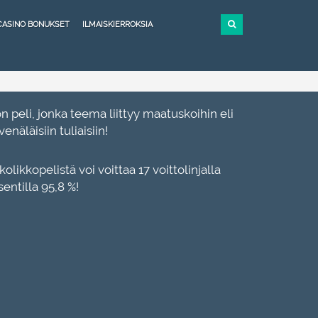
CASINO BONUKSET
ILMAISKIERROKSIA
 peli, jonka teema liittyy maatuskoihin eli
enäläisiin tuliaisiin!
likkopelistä voi voittaa 17 voittolinjalla
entilla 95,8 %!