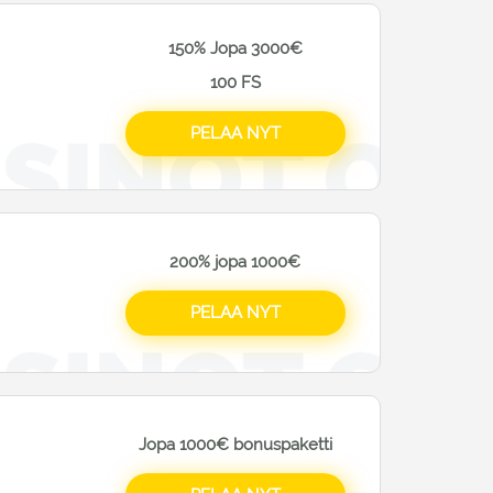
150% Jopa 3000€
100 FS
PELAA NYT
200% jopa 1000€
PELAA NYT
Jopa 1000€ bonuspaketti