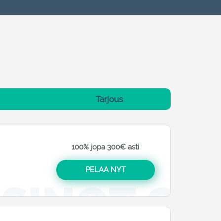
Tarjous
100% jopa 300€ asti
PELAA NYT