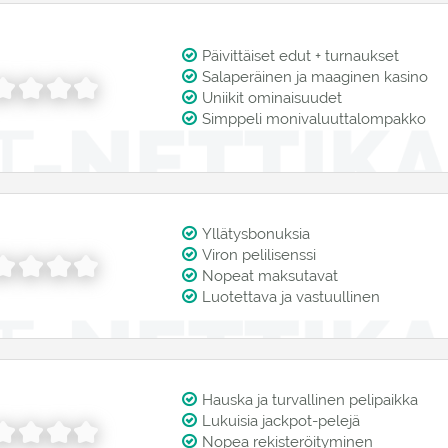
Päivittäiset edut + turnaukset
Salaperäinen ja maaginen kasino
Uniikit ominaisuudet
Simppeli monivaluuttalompakko
Yllätysbonuksia
Viron pelilisenssi
Nopeat maksutavat
Luotettava ja vastuullinen
Hauska ja turvallinen pelipaikka
Lukuisia jackpot-pelejä
Nopea rekisteröityminen