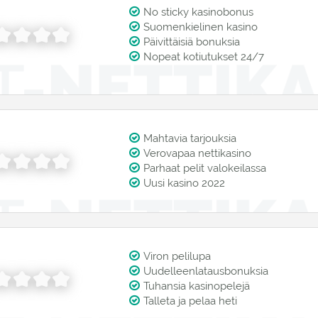
No sticky kasinobonus
Suomenkielinen kasino
Päivittäisiä bonuksia
Nopeat kotiutukset 24/7
Mahtavia tarjouksia
Verovapaa nettikasino
Parhaat pelit valokeilassa
Uusi kasino 2022
Viron pelilupa
Uudelleenlatausbonuksia
Tuhansia kasinopelejä
Talleta ja pelaa heti