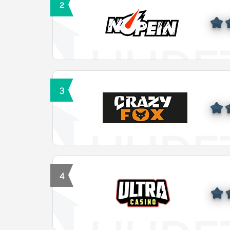
2
3
4