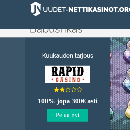
Babushkas
Kuukauden tarjous
100% jopa 300€ asti
Pelaa nyt