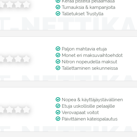
Kerää pisteitä pelaamalla
Turnauksia & kampanjoita
Talletukset Trustylla
Paljon mahtavia etuja
Monet eri maksuvaihtoehdot
Nitron nopeudella maksut
Tallettaminen sekunneissa
Nopea & käyttäjäystävällinen
Etuja uskollisille pelaajille
Verovapaat voitot
Päivittäinen käteispalautus