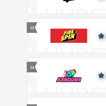
13
14