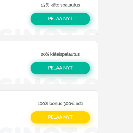
15 % käteispalautus
PELAA NYT
20% käteispalautus
PELAA NYT
100% bonus 300€ asti
PELAA NYT