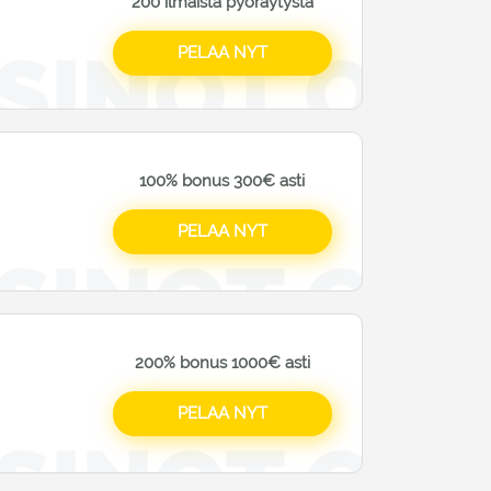
200 ilmaista pyöräytystä
PELAA NYT
100% bonus 300€ asti
PELAA NYT
200% bonus 1000€ asti
PELAA NYT