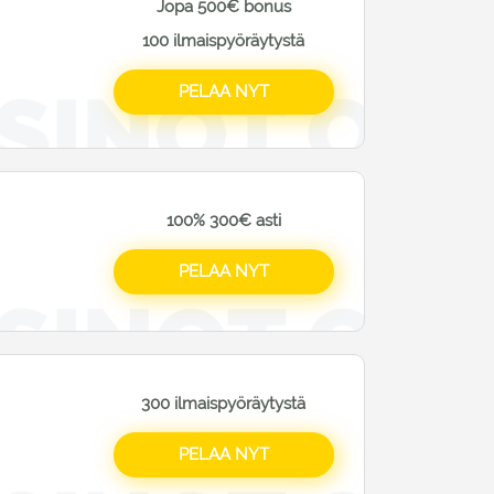
Jopa 500€ bonus
100 ilmaispyöräytystä
PELAA NYT
100% 300€ asti
PELAA NYT
300 ilmaispyöräytystä
PELAA NYT