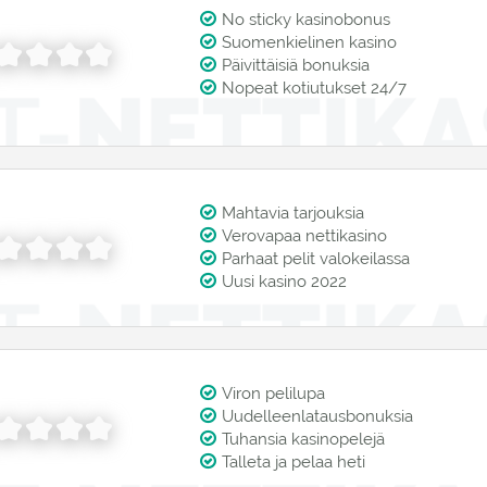
No sticky kasinobonus
Suomenkielinen kasino
Päivittäisiä bonuksia
Nopeat kotiutukset 24/7
Mahtavia tarjouksia
Verovapaa nettikasino
Parhaat pelit valokeilassa
Uusi kasino 2022
Viron pelilupa
Uudelleenlatausbonuksia
Tuhansia kasinopelejä
Talleta ja pelaa heti