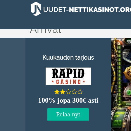
Arrival
Kuukauden tarjous
100% jopa 300€ asti
Pelaa nyt