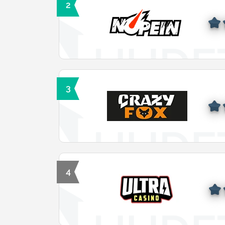
2
3
4