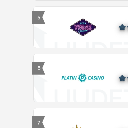
5
6
7