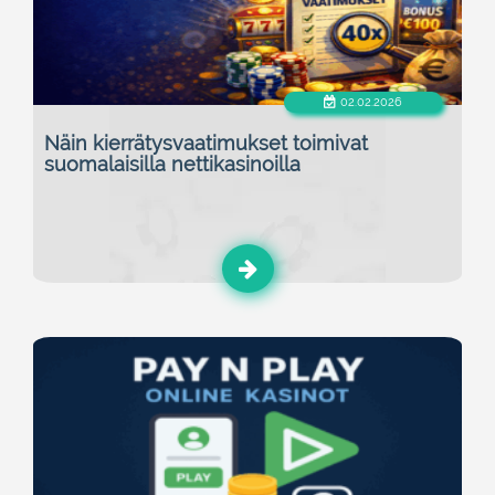
02.02.2026
Näin kierrätysvaatimukset toimivat
suomalaisilla nettikasinoilla