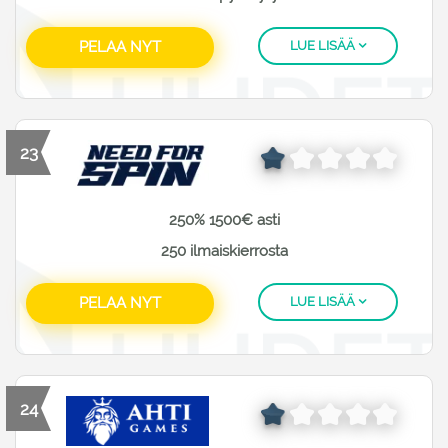
PELAA NYT
LUE LISÄÄ
23
250% 1500€ asti
250 ilmaiskierrosta
PELAA NYT
LUE LISÄÄ
24