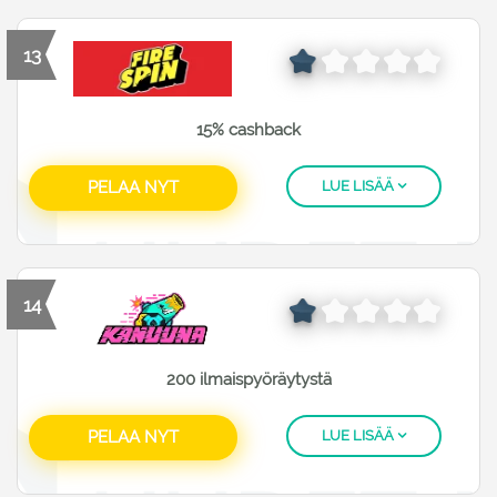
13
15% cashback
PELAA NYT
LUE LISÄÄ
14
200 ilmaispyöräytystä
PELAA NYT
LUE LISÄÄ