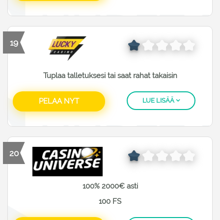
19
Tuplaa talletuksesi tai saat rahat takaisin
PELAA NYT
LUE LISÄÄ
20
100% 2000€ asti
100 FS