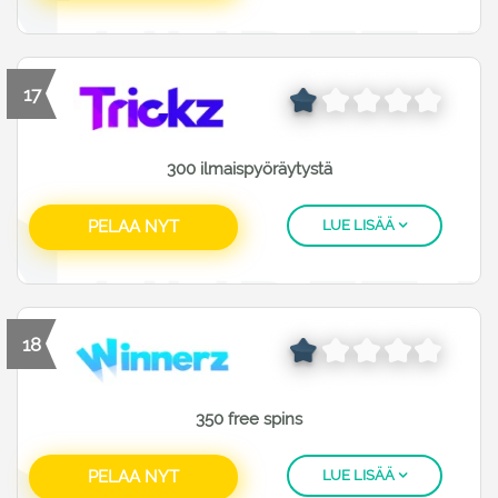
17
300 ilmaispyöräytystä
PELAA NYT
LUE LISÄÄ
18
350 free spins
PELAA NYT
LUE LISÄÄ