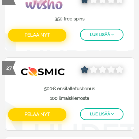
350 free spins
PELAA NYT
LUE LISÄÄ
27
500€ ensitalletusbonus
100 ilmaiskierrosta
PELAA NYT
LUE LISÄÄ