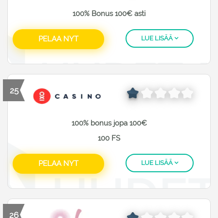
100% Bonus 100€ asti
PELAA NYT
LUE LISÄÄ
25
100% bonus jopa 100€
100 FS
PELAA NYT
LUE LISÄÄ
26